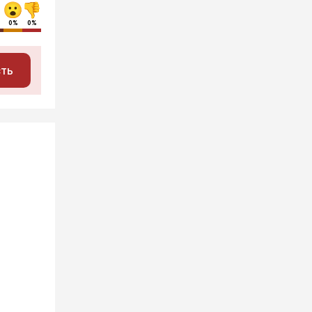
0%
0%
сть