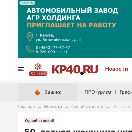
РЕКЛАМА
Новости
Обнинск
ПРОтуризм
Граф
Важно:
Главная
Новости
Одной строкой
59-летня
→
→
→
Одной строкой