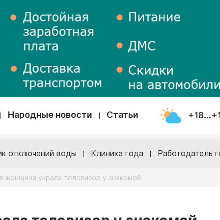
Народные новости
Статьи
+18...+
ик отключений воды
Клиника года
Работодатель г
я женщина украла телевизор у знакомой