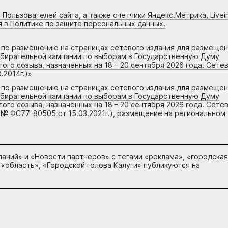
 Пользователей сайта, а также счетчики Яндекс.Метрика, Livein
я в Политике по защите персональных данных.
г по размещению на страницах сетевого издания для размеще
збирательной кампании по выборам в Государственную Думу
го созыва, назначенных на 18 – 20 сентября 2026 года. Сете
.2014г.)
»
г по размещению на страницах сетевого издания для размеще
збирательной кампании по выборам в Государственную Думу
го созыва, назначенных на 18 – 20 сентября 2026 года. Сете
 № ФС77-80505 от 15.03.2021г.), размещение на региональном
паний
» и «
Новости партнеров
» с тегами «реклама», «городская
 «область», «Городской голова Калуги» публикуются на