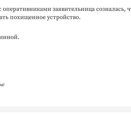
с оперативниками заявительница созналась, ч
ать похищенное устройство.
винной.
м!