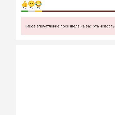
0%
0%
0%
Какое впечатление произвела на вас эта новост