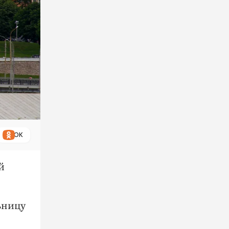
ОК
й
ьницу