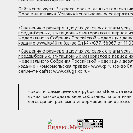
Сайт использует IP адреса, cookie, данные геолокации
Google-анатилика. Условия использования содержатс
«
Сведения о размере и других условиях оплаты услу
предвыборных, агитационных материалов в период и
Федерального Собрания Российской Федерации девято
издание www.kp40.ru (св-во Эл № ФС77-58967 от 11.08
«
Сведения о размере и других условиях оплаты услу
предвыборных, агитационных материалов в период и
Федерального Собрания Российской Федерации девято
издание «Комсомольская правда» www.kp.ru (св-во Эл
сегменте сайта: www.kaluga.kp.ru
»
Новости, размещенные в рубриках «
Новости ком
дума», «законодательное собрание», «политика»,
договорной, рекламно-информационной основе.