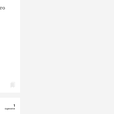
то
1
оценили