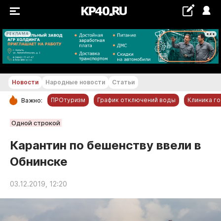
РЕКЛАМА
+29...+30 °С
Новости
Народные новости
Статьи
ПРОтуризм
График отключений воды
Клиника г
Важно:
РУБРИКИ
Одной строкой
Обнинск
Карантин по бешенству ввели в
Новости компаний
Обнинске
Статьи
Народные новости
03.12.2019, 12:20
Авто и транспорт
Благоустройство