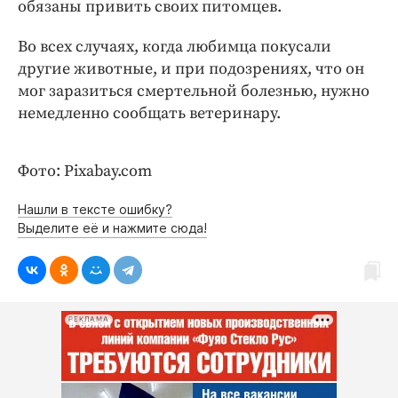
Интересное чтиво
обязаны привить своих питомцев.
Клиника года
Во всех случаях, когда любимца покусали
Бренд года
другие животные, и при подозрениях, что он
Работодатель года
мог заразиться смертельной болезнью, нужно
немедленно сообщать ветеринару.
Фото: Pixabay.com
Нашли в тексте ошибку?
Выделите её и нажмите сюда!
РЕКЛАМА