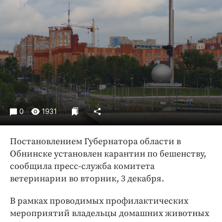
Криминал
Культура
Недвижимость и ЖКХ
Образование
Общество
Погода
Праздники
Происшествия
0
1931
Спорт
Экономика и бизнес
Постановлением Губернатора области в
Обнинске установлен карантин по бешенству,
ПРОЕКТЫ
сообщила пресс-служба комитета
ветеринарии во вторник, 3 декабря.
Блоги
Издания
В рамках проводимых профилактических
Медиаперсона
мероприятий владельцы домашних животных