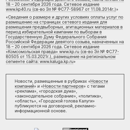
18 – 20 сентября 2026 года. Сетевое издание
www.kp40.ru (св-во Эл № ФС77-58967 от 11.08.2014г.)
»
«
Сведения о размере и других условиях оплаты услуг по
размещению на страницах сетевого издания для
размещения предвыборных, агитационных материалов в
период избирательной кампании по выборам в
Государственную Думу Федерального Собрания
Российской Федерации девятого созыва, назначенных на
18 – 20 сентября 2026 года. Сетевое издание
«Комсомольская правда» www.kp.ru (св-во Эл № ФС77-
80505 от 15.03.2021г.), размещение на региональном
сегменте сайта: www.kaluga.kp.ru
»
Новости, размещенные в рубриках «
Новости
компаний
» и «
Новости партнеров
» с тегами
«реклама», «городская дума»,
«законодательное собрание», «политика»,
«область», «Городской голова Калуги»
публикуются на договорной, рекламно-
информационной основе.