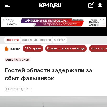
+19...+20 °С
РЕКЛАМА
Новости
Народные новости
Статьи
ПРОтуризм
График отключений воды
Клиника г
Важно:
РУБРИКИ
Одной строкой
Обнинск
Гостей области задержали за
Новости компаний
сбыт фальшивок
Статьи
Народные новости
03.12.2019, 11:58
Авто и транспорт
Благоустройство