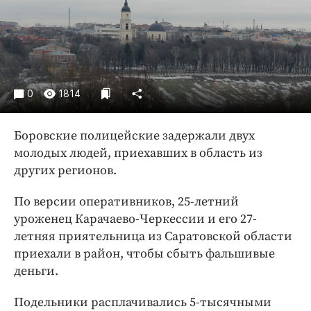
Криминал
Культура
Недвижимость и ЖКХ
Образование
Общество
0
1814
Погода
Праздники
Боровские полицейские задержали двух
молодых людей, приехавших в область из
Происшествия
других регионов.
Спорт
Экономика и бизнес
По версии оперативников, 25-летний
уроженец Карачаево-Черкессии и его 27-
ПРОЕКТЫ
летняя приятельница из Саратовской области
Блоги
приехали в район, чтобы сбыть фальшивые
деньги.
Издания
Медиаперсона
Подельники расплачивались 5-тысячными