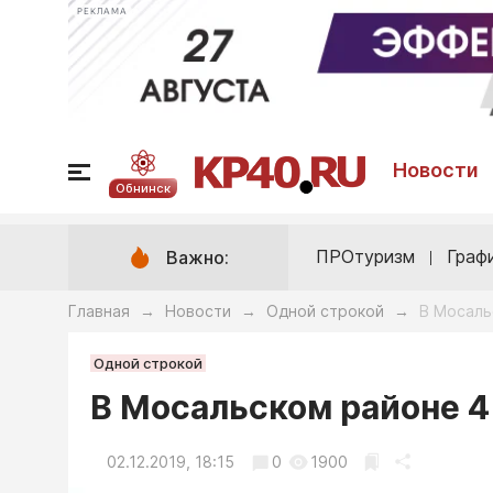
РЕКЛАМА
Новости
Обнинск
ПРОтуризм
Граф
Важно:
Главная
Новости
Одной строкой
В Мосаль
→
→
→
Одной строкой
В Мосальском районе 4
02.12.2019, 18:15
0
1900