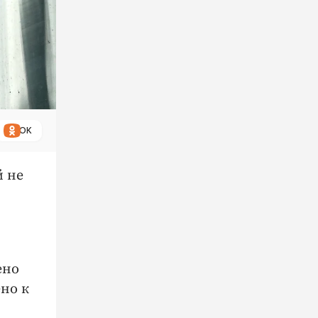
ОК
й не
ено
но к