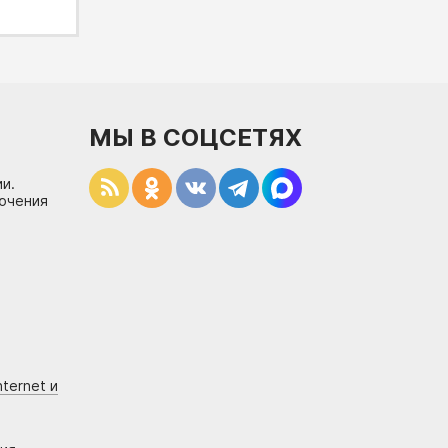
МЫ В СОЦСЕТЯХ
и.
лючения
ternet и