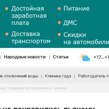
Народные новости
Статьи
+17...+
ик отключений воды
Клиника года
Работодатель г
ие товарищи не понравились пьяному