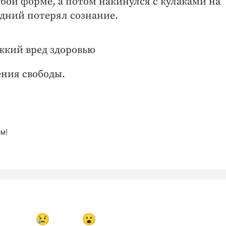
бой форме, а потом накинулся с кулаками на
едний потерял сознание.
жкий вред здоровью
ения свободы.
м!