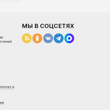
МЫ В СОЦСЕТЯХ
и.
лючения
ternet и
ния