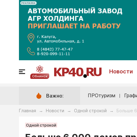
РЕКЛАМА
Новости
Обнинск
ПРОтуризм
Граф
Важно:
Главная
Новости
Одной строкой
Больше 6
→
→
→
Одной строкой