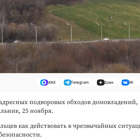
MAX
Telegram
Дзен
ВК
адресных подворовых обходов домовладений,
льник, 25 ноября.
ьцев как действовать в чрезвычайных ситуац
безопасности.