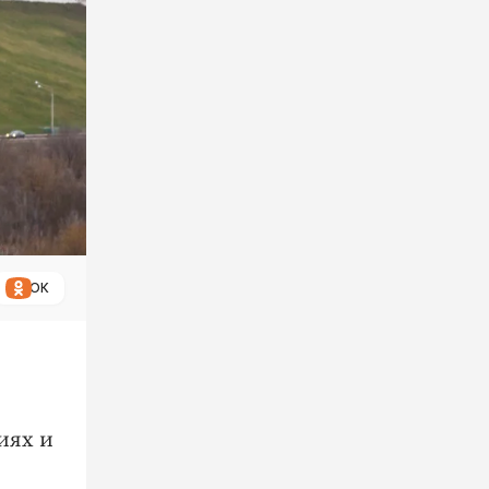
ОК
иях и