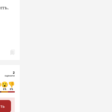
ить.
2
оценили
0%
0%
сть