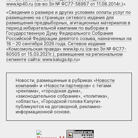
www.kp40.ru (св-во Эл № ФС77-58967 от 11.08.2014г.)
»
«
Сведения о размере и других условиях оплаты услуг по
размещению на страницах сетевого издания для
размещения предвыборных, агитационных материалов в
период избирательной кампании по выборам в
Государственную Думу Федерального Собрания
Российской Федерации девятого созыва, назначенных на
18 – 20 сентября 2026 года. Сетевое издание
«Комсомольская правда» www.kp.ru (св-во Эл № ФС77-
80505 от 15.03.2021г.), размещение на региональном
сегменте сайта: www.kaluga.kp.ru
»
Новости, размещенные в рубриках «
Новости
компаний
» и «
Новости партнеров
» с тегами
«реклама», «городская дума»,
«законодательное собрание», «политика»,
«область», «Городской голова Калуги»
публикуются на договорной, рекламно-
информационной основе.