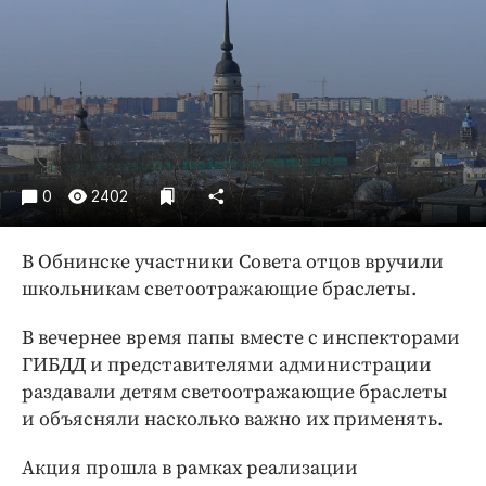
Криминал
Культура
Недвижимость и ЖКХ
Образование
Общество
Погода
0
2402
Праздники
Происшествия
В Обнинске участники Совета отцов вручили
Спорт
школьникам светоотражающие браслеты.
Экономика и бизнес
В вечернее время папы вместе с инспекторами
ПРОЕКТЫ
ГИБДД и представителями администрации
раздавали детям светоотражающие браслеты
Блоги
и объясняли насколько важно их применять.
Издания
Медиаперсона
Акция прошла в рамках реализации