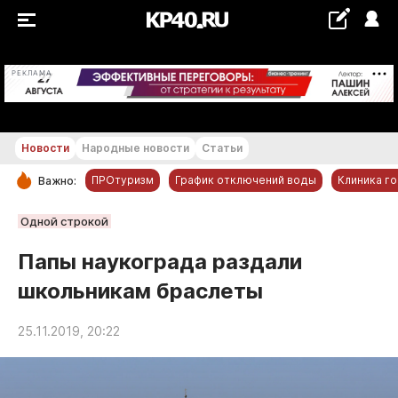
+21...+22 °С
РЕКЛАМА
Новости
Народные новости
Статьи
ПРОтуризм
График отключений воды
Клиника г
Важно:
РУБРИКИ
Одной строкой
Обнинск
Папы наукограда раздали
Новости компаний
школьникам браслеты
Статьи
Народные новости
25.11.2019, 20:22
Авто и транспорт
Благоустройство