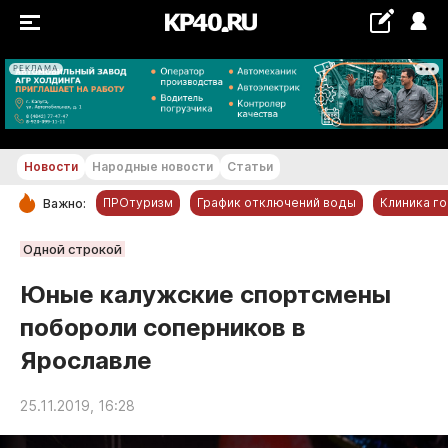
РЕКЛАМА
+28...+29 °С
Новости
Народные новости
Статьи
ПРОтуризм
График отключений воды
Клиника г
Важно:
РУБРИКИ
Одной строкой
Обнинск
Юные калужские спортсмены
Новости компаний
побороли соперников в
Статьи
Ярославле
Народные новости
Авто и транспорт
25.11.2019, 16:28
Благоустройство