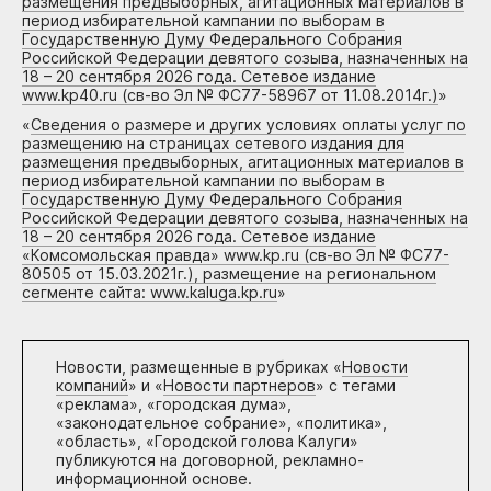
размещения предвыборных, агитационных материалов в
период избирательной кампании по выборам в
Государственную Думу Федерального Собрания
Российской Федерации девятого созыва, назначенных на
18 – 20 сентября 2026 года. Сетевое издание
www.kp40.ru (св-во Эл № ФС77-58967 от 11.08.2014г.)
»
«
Сведения о размере и других условиях оплаты услуг по
размещению на страницах сетевого издания для
размещения предвыборных, агитационных материалов в
период избирательной кампании по выборам в
Государственную Думу Федерального Собрания
Российской Федерации девятого созыва, назначенных на
18 – 20 сентября 2026 года. Сетевое издание
«Комсомольская правда» www.kp.ru (св-во Эл № ФС77-
80505 от 15.03.2021г.), размещение на региональном
сегменте сайта: www.kaluga.kp.ru
»
Новости, размещенные в рубриках «
Новости
компаний
» и «
Новости партнеров
» с тегами
«реклама», «городская дума»,
«законодательное собрание», «политика»,
«область», «Городской голова Калуги»
публикуются на договорной, рекламно-
информационной основе.