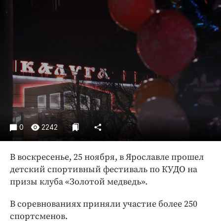
Криминал
Культура
Недвижимость и ЖКХ
Образование
Общество
Погода
Праздники
Происшествия
Спорт
0
2242
Экономика и бизнес
В воскресенье, 25 ноября, в Ярославле прошел
ПРОЕКТЫ
детский спортивный фестиваль по КУДО на
Блоги
призы клуба «Золотой медведь».
Издания
В соревнованиях приняли участие более 250
Медиаперсона
спортсменов.