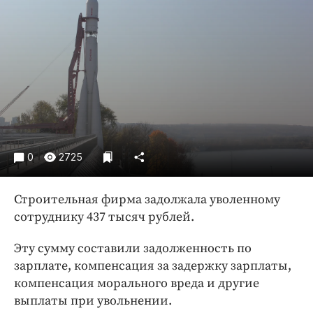
Криминал
Культура
Недвижимость и ЖКХ
Образование
Общество
Погода
Праздники
Происшествия
0
2725
Спорт
Экономика и бизнес
Строительная фирма задолжала уволенному
сотруднику 437 тысяч рублей.
ПРОЕКТЫ
Эту сумму составили задолженность по
Блоги
зарплате, компенсация за задержку зарплаты,
Издания
компенсация морального вреда и другие
Медиаперсона
выплаты при увольнении.