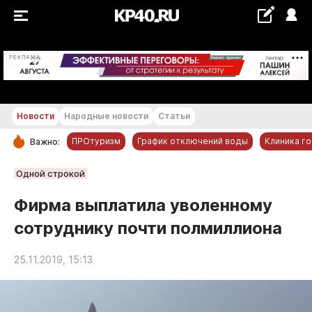
+21...+22 °С
РЕКЛАМА
Новости
Народные новости
Статьи
ПРОтуризм
График отключений воды
Клиника г
Важно:
РУБРИКИ
Одной строкой
Обнинск
Фирма выплатила уволенному
Новости компаний
сотруднику почти полмиллиона
Статьи
Народные новости
25.11.2019, 15:13
Авто и транспорт
Благоустройство