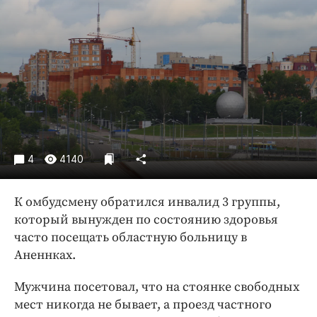
Криминал
Культура
Недвижимость и ЖКХ
Образование
Общество
Погода
Праздники
Происшествия
4
4140
Спорт
Экономика и бизнес
К омбудсмену обратился инвалид 3 группы,
который вынужден по состоянию здоровья
ПРОЕКТЫ
часто посещать областную больницу в
Аненнках.
Блоги
Издания
Мужчина посетовал, что на стоянке свободных
Медиаперсона
мест никогда не бывает, а проезд частного