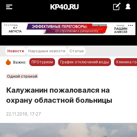
+21...+22 °С
РЕКЛАМА
Новости
Народные новости
Статьи
ПРОтуризм
График отключений воды
Клиника г
Важно:
РУБРИКИ
Одной строкой
Обнинск
Калужанин пожаловался на
Новости компаний
охрану областной больницы
Статьи
Народные новости
22.11.2019, 17:27
Авто и транспорт
Благоустройство