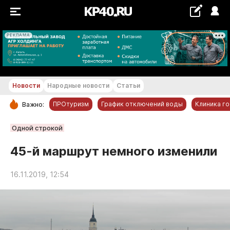
РЕКЛАМА
+19...+20 °С
Новости
Народные новости
Статьи
ПРОтуризм
График отключений воды
Клиника г
Важно:
РУБРИКИ
Одной строкой
Обнинск
45-й маршрут немного изменили
Новости компаний
16.11.2019, 12:54
Статьи
Народные новости
Авто и транспорт
Благоустройство