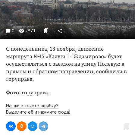
Криминал
Культура
Недвижимость и ЖКХ
Образование
0
2871
Общество
С понедельника, 18 ноября, движение
Погода
маршрута №45 «Калуга 1 - Ждамирово» будет
Праздники
осуществляться с заездом на улицу Полевую в
Происшествия
прямом и обратном направлении, сообщили в
Спорт
горуправе.
Экономика и бизнес
Фото: горуправа.
ПРОЕКТЫ
Нашли в тексте ошибку?
Блоги
Выделите её и нажмите сюда!
Издания
Медиаперсона