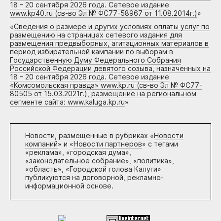
18 – 20 сентября 2026 года. Сетевое издание
www.kp40.ru (св-во Эл № ФС77-58967 от 11.08.2014г.)
»
«
Сведения о размере и других условиях оплаты услуг по
размещению на страницах сетевого издания для
размещения предвыборных, агитационных материалов в
период избирательной кампании по выборам в
Государственную Думу Федерального Собрания
Российской Федерации девятого созыва, назначенных на
18 – 20 сентября 2026 года. Сетевое издание
«Комсомольская правда» www.kp.ru (св-во Эл № ФС77-
80505 от 15.03.2021г.), размещение на региональном
сегменте сайта: www.kaluga.kp.ru
»
Новости, размещенные в рубриках «
Новости
компаний
» и «
Новости партнеров
» с тегами
«реклама», «городская дума»,
«законодательное собрание», «политика»,
«область», «Городской голова Калуги»
публикуются на договорной, рекламно-
информационной основе.