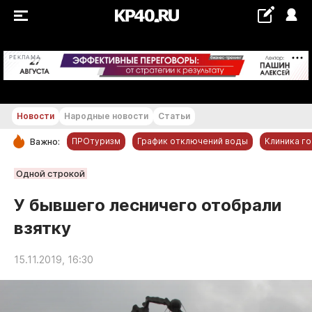
+26...+27 °С
РЕКЛАМА
Новости
Народные новости
Статьи
ПРОтуризм
График отключений воды
Клиника г
Важно:
РУБРИКИ
Одной строкой
Обнинск
У бывшего лесничего отобрали
Новости компаний
взятку
Статьи
Народные новости
15.11.2019, 16:30
Авто и транспорт
Благоустройство