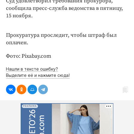
Суд удовлетворил требования прокурора,
Интересное чтиво
сообщила пресс-служба ведомства в пятницу,
Клиника года
15 ноября.
Бренд года
Работодатель года
Прокуратура проследит, чтобы штраф был
оплачен.
Фото: Pixabay.com
Нашли в тексте ошибку?
Выделите её и нажмите сюда!
РЕКЛАМА