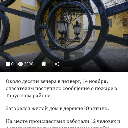
Криминал
Культура
Недвижимость и ЖКХ
Образование
Общество
Погода
Праздники
Происшествия
0
2388
Спорт
Около десяти вечера в четверг, 14 ноября,
Экономика и бизнес
спасателям поступило сообщение о пожаре в
ПРОЕКТЫ
Тарусском районе.
Блоги
Загорелся жилой дом в деревне Юрятино.
Издания
На месте происшествия работали 12 человек и
Медиаперсона