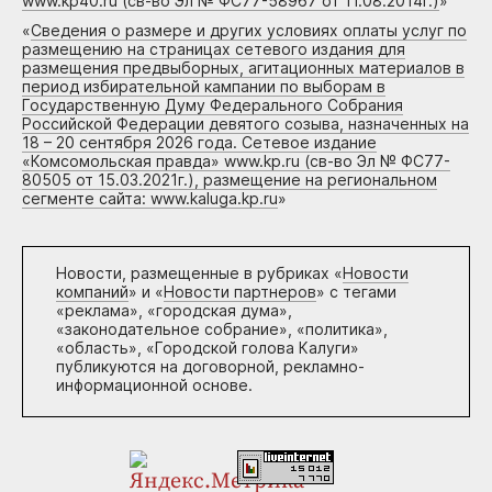
www.kp40.ru (св-во Эл № ФС77-58967 от 11.08.2014г.)
»
«
Сведения о размере и других условиях оплаты услуг по
размещению на страницах сетевого издания для
размещения предвыборных, агитационных материалов в
период избирательной кампании по выборам в
Государственную Думу Федерального Собрания
Российской Федерации девятого созыва, назначенных на
18 – 20 сентября 2026 года. Сетевое издание
«Комсомольская правда» www.kp.ru (св-во Эл № ФС77-
80505 от 15.03.2021г.), размещение на региональном
сегменте сайта: www.kaluga.kp.ru
»
Новости, размещенные в рубриках «
Новости
компаний
» и «
Новости партнеров
» с тегами
«реклама», «городская дума»,
«законодательное собрание», «политика»,
«область», «Городской голова Калуги»
публикуются на договорной, рекламно-
информационной основе.