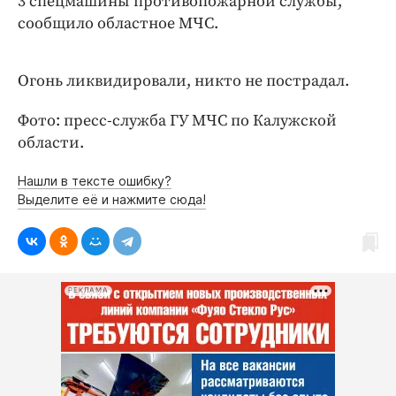
3 спецмашины противопожарной службы,
Интересное чтиво
сообщило областное МЧС.
Клиника года
Бренд года
Огонь ликвидировали, никто не пострадал.
Работодатель года
Фото: пресс-служба ГУ МЧС по Калужской
области.
Нашли в тексте ошибку?
Выделите её и нажмите сюда!
РЕКЛАМА