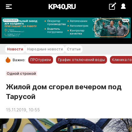
РЕКЛАМА
+17...+18 °С
Новости
Народные новости
Статьи
ПРОтуризм
График отключений воды
Клиника г
Важно:
РУБРИКИ
Одной строкой
Обнинск
Жилой дом сгорел вечером под
Новости компаний
Тарусой
Статьи
Народные новости
15.11.2019, 10:55
Авто и транспорт
Благоустройство