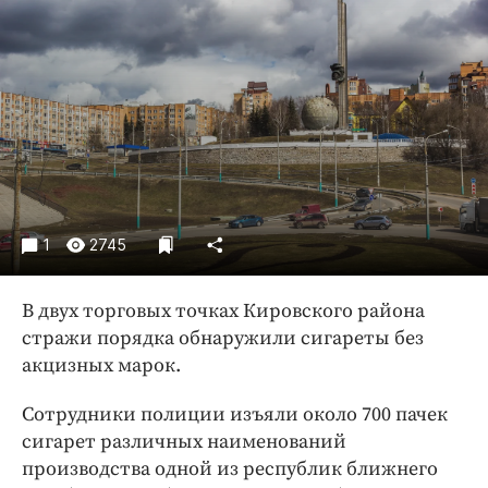
Криминал
Культура
Недвижимость и ЖКХ
Образование
Общество
Погода
Праздники
Происшествия
1
2745
Спорт
Экономика и бизнес
В двух торговых точках Кировского района
стражи порядка обнаружили сигареты без
ПРОЕКТЫ
акцизных марок.
Блоги
Сотрудники полиции изъяли около 700 пачек
Издания
сигарет различных наименований
Медиаперсона
производства одной из республик ближнего