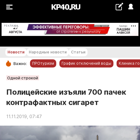
+21...+22 °С
РЕКЛАМА
Новости
Народные новости
Статьи
ПРОтуризм
График отключений воды
Клиника г
Важно:
РУБРИКИ
Одной строкой
Обнинск
Полицейские изъяли 700 пачек
Новости компаний
контрафактных сигарет
Статьи
Народные новости
11.11.2019, 07:47
Авто и транспорт
Благоустройство