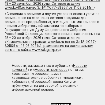
18 – 20 сентября 2026 года. Сетевое издание
www.kp40.ru (св-во Эл № ФС77-58967 от 11.08.2014г.)
»
«
Сведения о размере и других условиях оплаты услуг по
размещению на страницах сетевого издания для
размещения предвыборных, агитационных материалов в
период избирательной кампании по выборам в
Государственную Думу Федерального Собрания
Российской Федерации девятого созыва, назначенных на
18 – 20 сентября 2026 года. Сетевое издание
«Комсомольская правда» www.kp.ru (св-во Эл № ФС77-
80505 от 15.03.2021г.), размещение на региональном
сегменте сайта: www.kaluga.kp.ru
»
Новости, размещенные в рубриках «
Новости
компаний
» и «
Новости партнеров
» с тегами
«реклама», «городская дума»,
«законодательное собрание», «политика»,
«область», «Городской голова Калуги»
публикуются на договорной, рекламно-
информационной основе.