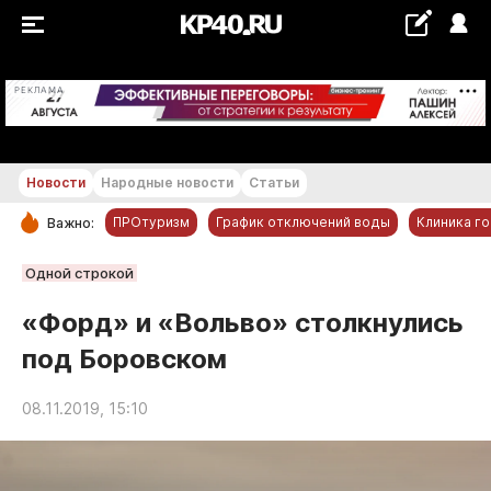
+20...+21 °С
РЕКЛАМА
Новости
Народные новости
Статьи
ПРОтуризм
График отключений воды
Клиника г
Важно:
РУБРИКИ
Одной строкой
Обнинск
«Форд» и «Вольво» столкнулись
Новости компаний
под Боровском
Статьи
Народные новости
08.11.2019, 15:10
Авто и транспорт
Благоустройство