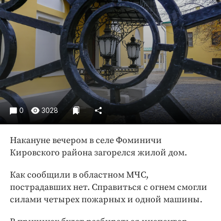
Криминал
Культура
Недвижимость и ЖКХ
Образование
Общество
Погода
Праздники
Происшествия
0
3028
Спорт
Накануне вечером в селе Фоминичи
Экономика и бизнес
Кировского района загорелся жилой дом.
ПРОЕКТЫ
Как сообщили в областном МЧС,
Блоги
пострадавших нет. Справиться с огнем смогли
Издания
силами четырех пожарных и одной машины.
Медиаперсона