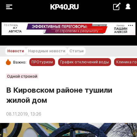
+20...+21 °С
РЕКЛАМА
Новости
Народные новости
Статьи
ПРОтуризм
График отключений воды
Клиника г
Важно:
РУБРИКИ
Одной строкой
Обнинск
В Кировском районе тушили
Новости компаний
жилой дом
Статьи
Народные новости
08.11.2019, 13:26
Авто и транспорт
Благоустройство