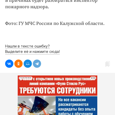
В причинах будет разбираться инспектор
Интересное чтиво
пожарного надзора.
Клиника года
Бренд года
Фото: ГУ МЧС России по Калужской области.
Работодатель года
Нашли в тексте ошибку?
Выделите её и нажмите сюда!
РЕКЛАМА