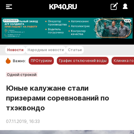
РЕКЛАМА
+11...+12 °С
Новости
Народные новости
Статьи
ПРОтуризм
График отключений воды
Клиника г
Важно:
РУБРИКИ
Одной строкой
Обнинск
Юные калужане стали
Новости компаний
призерами соревнований по
Статьи
тхэквондо
Народные новости
Авто и транспорт
07.11.2019, 16:33
Благоустройство