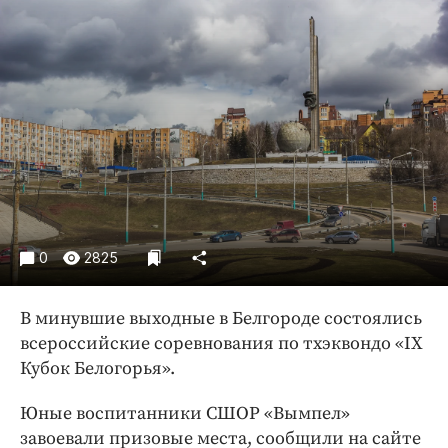
Криминал
Культура
Недвижимость и ЖКХ
Образование
Общество
Погода
Праздники
Происшествия
Спорт
0
2825
Экономика и бизнес
В минувшие выходные в Белгороде состоялись
ПРОЕКТЫ
всероссийские соревнования по тхэквондо «IX
Блоги
Кубок Белогорья».
Издания
Юные воспитанники СШОР «Вымпел»
Медиаперсона
завоевали призовые места, сообщили на сайте