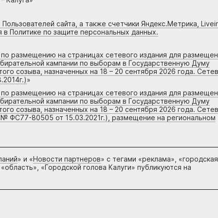
 Пользователей сайта, а также счетчики Яндекс.Метрика, Livein
я в Политике по защите персональных данных.
г по размещению на страницах сетевого издания для размеще
збирательной кампании по выборам в Государственную Думу
го созыва, назначенных на 18 – 20 сентября 2026 года. Сете
.2014г.)
»
г по размещению на страницах сетевого издания для размеще
збирательной кампании по выборам в Государственную Думу
го созыва, назначенных на 18 – 20 сентября 2026 года. Сете
 № ФС77-80505 от 15.03.2021г.), размещение на региональном
паний
» и «
Новости партнеров
» с тегами «реклама», «городская
 «область», «Городской голова Калуги» публикуются на