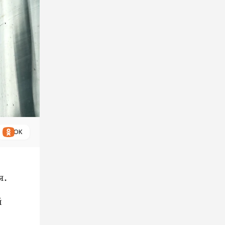
ОК
я.
й