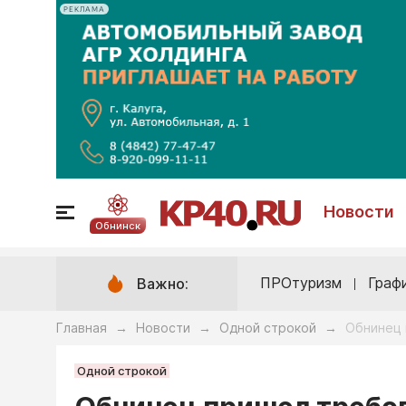
РЕКЛАМА
Новости
Обнинск
ПРОтуризм
Граф
Важно:
Главная
Новости
Одной строкой
Обнинец 
→
→
→
Одной строкой