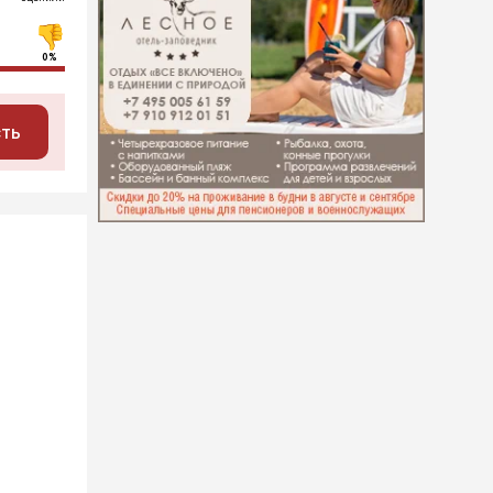
0%
сть