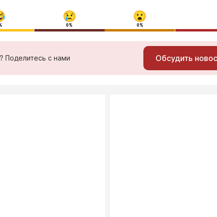
%
0%
0%
Обсудить ново
ь? Поделитесь с нами