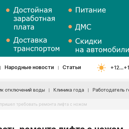
Народные новости
Статьи
+12...+
ик отключений воды
Клиника года
Работодатель г
пришел требовать ремонта лифта с ножом