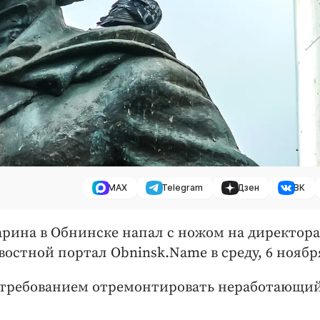
MAX
Telegram
Дзен
ВК
арина в Обнинске напал с ножом на директора
стной портал Obninsk.Name в среду, 6 ноябр
 требованием отремонтировать неработающи