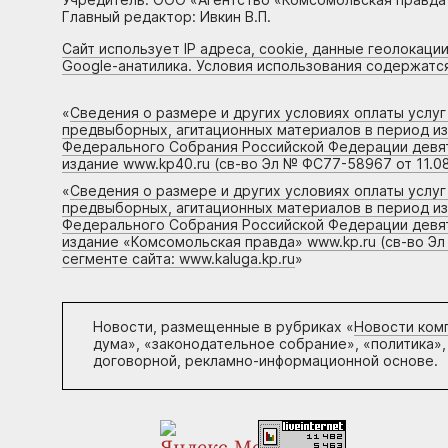
Главный редактор: Ивкин В.П.
Сайт использует IP адреса, cookie, данные геолокации
Google-анатилика. Условия использования содержатс
«
Сведения о размере и других условиях оплаты услу
предвыборных, агитационных материалов в период и
Федерального Собрания Российской Федерации девято
издание www.kp40.ru (св-во Эл № ФС77-58967 от 11.08
«
Сведения о размере и других условиях оплаты услу
предвыборных, агитационных материалов в период и
Федерального Собрания Российской Федерации девято
издание «Комсомольская правда» www.kp.ru (св-во Эл
сегменте сайта: www.kaluga.kp.ru
»
Новости, размещенные в рубриках «
Новости ком
дума», «законодательное собрание», «политика»,
договорной, рекламно-информационной основе.