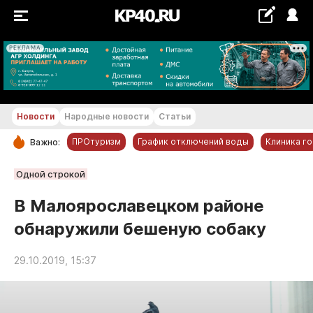
РЕКЛАМА
+22...+23 °С
Новости
Народные новости
Статьи
ПРОтуризм
График отключений воды
Клиника г
Важно:
РУБРИКИ
Одной строкой
Обнинск
В Малоярославецком районе
Новости компаний
обнаружили бешеную собаку
Статьи
Народные новости
29.10.2019, 15:37
Авто и транспорт
Благоустройство