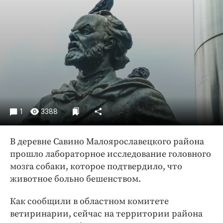
Криминал
Культура
Недвижимость и ЖКХ
Образование
Общество
Погода
Праздники
Происшествия
1
3388
Спорт
В деревне Савино Малоярославецкого района
Экономика и бизнес
прошло лабораторное исследование головного
ПРОЕКТЫ
мозга собаки, которое подтвердило, что
животное больно бешенством.
Блоги
Издания
Как сообщили в областном комитете
Медиаперсона
ветиринарии, сейчас на территории района