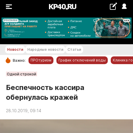
РЕКЛАМА
+19...+20 °С
Новости
Народные новости
Статьи
ПРОтуризм
График отключений воды
Клиника г
Важно:
РУБРИКИ
Одной строкой
Обнинск
Беспечность кассира
Новости компаний
обернулась кражей
Статьи
Народные новости
28.10.2019, 09:14
Авто и транспорт
Благоустройство