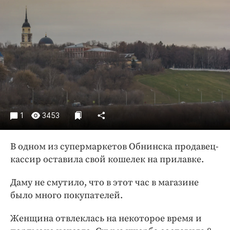
Криминал
Культура
Недвижимость и ЖКХ
Образование
Общество
Погода
Праздники
Происшествия
1
3453
Спорт
Экономика и бизнес
В одном из супермаркетов Обнинска продавец-
кассир оставила свой кошелек на прилавке.
ПРОЕКТЫ
Даму не смутило, что в этот час в магазине
Блоги
было много покупателей.
Издания
Медиаперсона
Женщина отвлеклась на некоторое время и