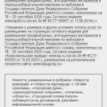
размещения предвыборных, агитационных материалов в
период избирательной кампании по выборам в
Государственную Думу Федерального Собрания
Российской Федерации девятого созыва, назначенных на
18 – 20 сентября 2026 года. Сетевое издание
www.kp40.ru (св-во Эл № ФС77-58967 от 11.08.2014г.)
»
«
Сведения о размере и других условиях оплаты услуг по
размещению на страницах сетевого издания для
размещения предвыборных, агитационных материалов в
период избирательной кампании по выборам в
Государственную Думу Федерального Собрания
Российской Федерации девятого созыва, назначенных на
18 – 20 сентября 2026 года. Сетевое издание
«Комсомольская правда» www.kp.ru (св-во Эл № ФС77-
80505 от 15.03.2021г.), размещение на региональном
сегменте сайта: www.kaluga.kp.ru
»
Новости, размещенные в рубриках «
Новости
компаний
» и «
Новости партнеров
» с тегами
«реклама», «городская дума»,
«законодательное собрание», «политика»,
«область», «Городской голова Калуги»
публикуются на договорной, рекламно-
информационной основе.