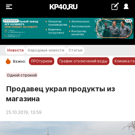
РЕКЛАМА
+20...+21 °С
Новости
Народные новости
Статьи
ПРОтуризм
График отключений воды
Клиника г
Важно:
РУБРИКИ
Одной строкой
Обнинск
Продавец украл продукты из
Новости компаний
магазина
Статьи
Народные новости
25.10.2019, 13:59
Авто и транспорт
Благоустройство