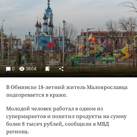
Криминал
Культура
Недвижимость и ЖКХ
Образование
Общество
Погода
Праздники
Происшествия
0
3804
Спорт
Экономика и бизнес
В Обнинске 18-летний житель Малоярославца
подозревается в краже.
ПРОЕКТЫ
Молодой человек работал в одном из
Блоги
супермаркетов и похитил продукты на сумму
Издания
более 8 тысяч рублей, сообщили в МВД
Медиаперсона
региона.