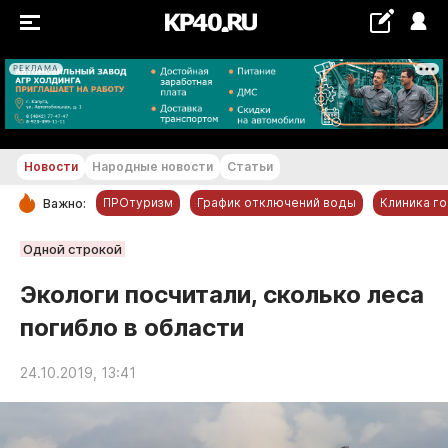
РЕКЛАМА
+19...+20 °С
Новости
Народные новости
Статьи
ПРОтуризм
График отключений воды
Клиника г
Важно:
РУБРИКИ
Одной строкой
Обнинск
Экологи посчитали, сколько леса
Новости компаний
погибло в области
Статьи
Народные новости
24.10.2019, 13:41
Авто и транспорт
Благоустройство