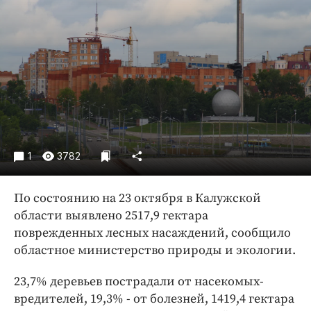
Криминал
Культура
Недвижимость и ЖКХ
Образование
Общество
Погода
Праздники
Происшествия
1
3782
Спорт
Экономика и бизнес
По состоянию на 23 октября в Калужской
области выявлено 2517,9 гектара
ПРОЕКТЫ
поврежденных лесных насаждений, сообщило
областное министерство природы и экологии.
Блоги
Издания
23,7% деревьев пострадали от насекомых-
Медиаперсона
вредителей, 19,3% - от болезней, 1419,4 гектара