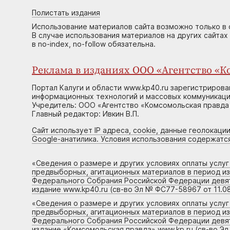
Полистать издания
Использование материалов сайта возможно только в 
В случае использования материалов на других сайтах
в no-index, no-follow обязательна.
Реклама в изданиях ООО «Агентство «Ко
Портал Калуги и области www.kp40.ru зарегистрирова
информационных технологий и массовых коммуникаций
Учредитель: ООО «Агентство «Комсомольская правда 
Главный редактор: Ивкин В.П.
Сайт использует IP адреса, cookie, данные геолокации
Google-анатилика. Условия использования содержатс
«
Сведения о размере и других условиях оплаты услу
предвыборных, агитационных материалов в период и
Федерального Собрания Российской Федерации девято
издание www.kp40.ru (св-во Эл № ФС77-58967 от 11.08
«
Сведения о размере и других условиях оплаты услу
предвыборных, агитационных материалов в период и
Федерального Собрания Российской Федерации девято
издание «Комсомольская правда» www.kp.ru (св-во Эл