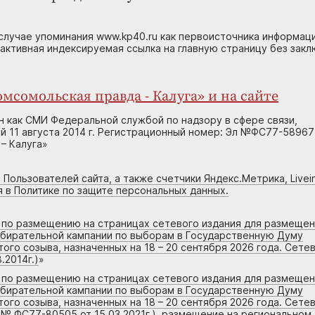
случае упоминания www.kp40.ru как первоисточника информаци
 активная индексируемая ссылка на главную страницу без зак
мсомольская правда - Калуга» и на сайте
н как СМИ Федеральной службой по надзору в сфере связи,
 11 августа 2014 г. Регистрационный номер: Эл №ФС77-58967
– Калуга»
 Пользователей сайта, а также счетчики Яндекс.Метрика, Livein
я в Политике по защите персональных данных.
г по размещению на страницах сетевого издания для размеще
збирательной кампании по выборам в Государственную Думу
го созыва, назначенных на 18 – 20 сентября 2026 года. Сете
.2014г.)
»
г по размещению на страницах сетевого издания для размеще
збирательной кампании по выборам в Государственную Думу
го созыва, назначенных на 18 – 20 сентября 2026 года. Сете
 № ФС77-80505 от 15.03.2021г.), размещение на региональном