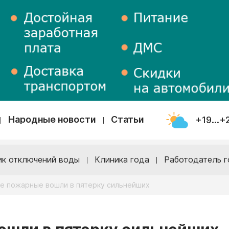
Народные новости
Статьи
+19...+
ик отключений воды
Клиника года
Работодатель г
е пожарные вошли в пятерку сильнейших