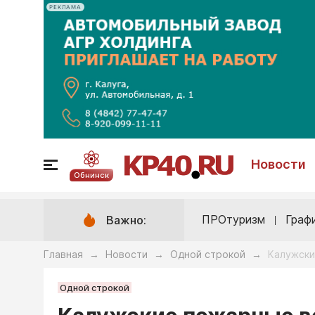
РЕКЛАМА
Новости
Обнинск
ПРОтуризм
Граф
Важно:
Главная
Новости
Одной строкой
Калужски
→
→
→
Одной строкой