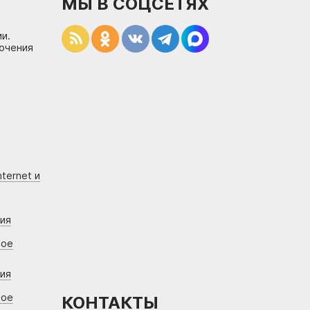
МЫ В СОЦСЕТЯХ
и.
лючения
ternet и
ния
вое
ния
вое
КОНТАКТЫ