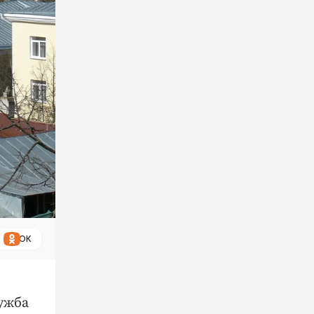
ОК
ужба