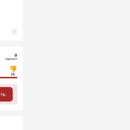
0
оценили
0%
сть