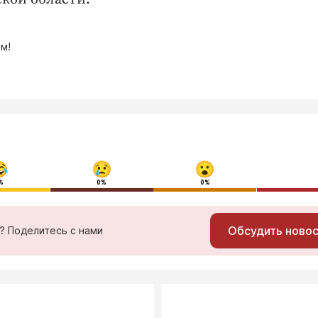
м!
%
0%
0%
Обсудить ново
ь? Поделитесь с нами