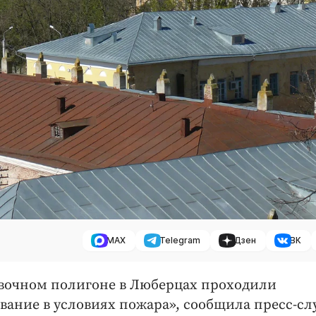
MAX
Telegram
Дзен
ВК
ровочном полигоне в Люберцах проходили
ание в условиях пожара», сообщила пресс-сл