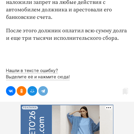
Интересное чтиво
наложили запрет на любые действия с
автомобилем должника и арестовали его
Клиника года
банковские счета.
Бренд года
Работодатель года
После этого должник оплатил всю сумму долга
и еще три тысячи исполнительского сбора.
Нашли в тексте ошибку?
Выделите её и нажмите сюда!
РЕКЛАМА