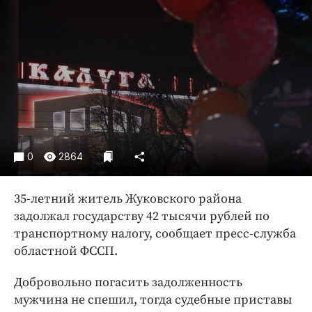
Криминал
Культура
Недвижимость и ЖКХ
Образование
Общество
Погода
Праздники
Происшествия
0
2864
Спорт
Экономика и бизнес
35-летний житель Жуковского района
задолжал государству 42 тысячи рублей по
ПРОЕКТЫ
транспортному налогу, сообщает пресс-служба
областной ФССП.
Блоги
Издания
Добровольно погасить задолженность
Медиаперсона
мужчина не спешил, тогда судебные приставы