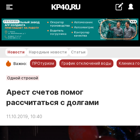
РЕКЛАМА
+28 °С
Новости
Народные новости
Статьи
ПРОтуризм
График отключений воды
Клиника г
Важно:
РУБРИКИ
Одной строкой
Обнинск
Арест счетов помог
Новости компаний
рассчитаться с долгами
Статьи
Народные новости
11.10.2019, 10:40
Авто и транспорт
Благоустройство