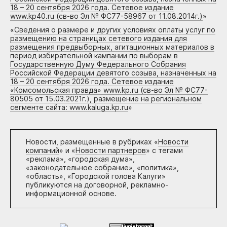
18 – 20 сентября 2026 года. Сетевое издание
www.kp40.ru (св-во Эл № ФС77-58967 от 11.08.2014г.)
»
«
Сведения о размере и других условиях оплаты услуг по
размещению на страницах сетевого издания для
размещения предвыборных, агитационных материалов в
период избирательной кампании по выборам в
Государственную Думу Федерального Собрания
Российской Федерации девятого созыва, назначенных на
18 – 20 сентября 2026 года. Сетевое издание
«Комсомольская правда» www.kp.ru (св-во Эл № ФС77-
80505 от 15.03.2021г.), размещение на региональном
сегменте сайта: www.kaluga.kp.ru
»
Новости, размещенные в рубриках «
Новости
компаний
» и «
Новости партнеров
» с тегами
«реклама», «городская дума»,
«законодательное собрание», «политика»,
«область», «Городской голова Калуги»
публикуются на договорной, рекламно-
информационной основе.