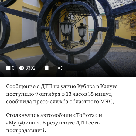
Криминал
Культура
Недвижимость и ЖКХ
Образование
Общество
Погода
Праздники
Происшествия
0
3392
Спорт
Сообщение о ДТП на улице Кубяка в Калуге
Экономика и бизнес
поступило 9 октября в 13 часов 35 минут,
ПРОЕКТЫ
сообщила пресс-служба областного МЧС,
Блоги
Столкнулись автомобили «Тойота» и
Издания
«Муцубиши». В результате ДТП есть
Медиаперсона
пострадавший.