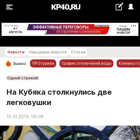
+21...+22 °С
РЕКЛАМА
Новости
Народные новости
Статьи
ПРОтуризм
График отключений воды
Клиника г
Важно:
РУБРИКИ
Одной строкой
Обнинск
На Кубяка столкнулись две
Новости компаний
легковушки
Статьи
Народные новости
10.10.2019, 08:08
Авто и транспорт
Благоустройство