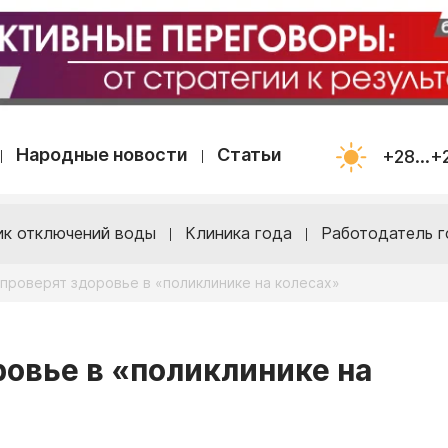
Народные новости
Статьи
+28...+
ик отключений воды
Клиника года
Работодатель г
проверят здоровье в «поликлинике на колесах»
овье в «поликлинике на