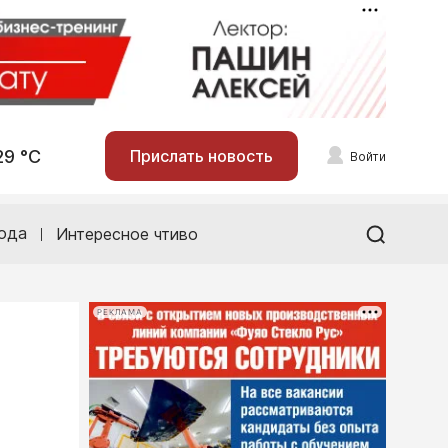
29 °С
Прислать новость
Войти
ода
Интересное чтиво
РЕКЛАМА