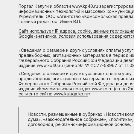
Портал Калуги и области www.kp40.ru зарегистрирова
информационных технологий и массовых коммуникаций
Учредитель: ООО «Агентство «Комсомольская правда 
Главный редактор: Ивкин В.П.
Сайт использует IP адреса, cookie, данные геолокации
Google-анатилика. Условия использования содержатс
«
Сведения о размере и других условиях оплаты услу
предвыборных, агитационных материалов в период и
Федерального Собрания Российской Федерации девято
издание www.kp40.ru (св-во Эл № ФС77-58967 от 11.08
«
Сведения о размере и других условиях оплаты услу
предвыборных, агитационных материалов в период и
Федерального Собрания Российской Федерации девято
издание «Комсомольская правда» www.kp.ru (св-во Эл
сегменте сайта: www.kaluga.kp.ru
»
Новости, размещенные в рубриках «
Новости ком
дума», «законодательное собрание», «политика»,
договорной, рекламно-информационной основе.