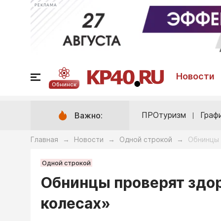
РЕКЛАМА
Новости
Обнинск
ПРОтуризм
Граф
Важно:
Главная
Новости
Одной строкой
Обнинцы 
→
→
→
Одной строкой
Обнинцы проверят здор
колесах»