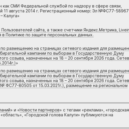
н как СМИ Федеральной службой по надзору в сфере связи,
 11 августа 2014 г. Регистрационный номер: Эл №ФС77-58967
– Калуга»
 Пользователей сайта, а также счетчики Яндекс.Метрика, Livein
я в Политике по защите персональных данных.
г по размещению на страницах сетевого издания для размеще
збирательной кампании по выборам в Государственную Думу
го созыва, назначенных на 18 – 20 сентября 2026 года. Сете
.2014г.)
»
г по размещению на страницах сетевого издания для размеще
збирательной кампании по выборам в Государственную Думу
го созыва, назначенных на 18 – 20 сентября 2026 года. Сете
 № ФС77-80505 от 15.03.2021г.), размещение на региональном
паний
» и «
Новости партнеров
» с тегами «реклама», «городская
 «область», «Городской голова Калуги» публикуются на