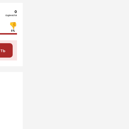
0
оценили
0%
сть