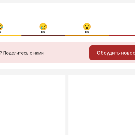
%
0%
0%
Обсудить ново
ь? Поделитесь с нами