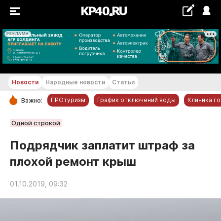
РЕКЛАМА
+29...+30 °С
Новости
Народные новости
Статьи
ПРОтуризм
График отключений воды
Клиника г
Важно:
РУБРИКИ
Одной строкой
Обнинск
Подрядчик заплатит штраф за
Новости компаний
плохой ремонт крыш
Статьи
Народные новости
01.10.2019, 09:32
Авто и транспорт
Благоустройство