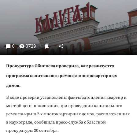
Криминал
Культура
Недвижимость и ЖКХ
Образование
Общество
0
3729
Погода
Праздники
Прокуратура Обнинска проверила, как реализуется
Происшествия
программа капитального ремонта многоквартирных
Спорт
домов.
Экономика и бизнес
В ходе проверки установлены факты затопления квартир и
ПРОЕКТЫ
мест общего пользования при проведении капитального
Блоги
ремонта крыш 2-х многоквартирных домов, расположенных
Издания
в наукограде, сообщила пресс-служба областной
Медиаперсона
прокуратуры 30 сентября.