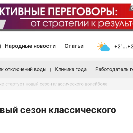
Народные новости
Статьи
+21...+
ик отключений воды
Клиника года
Работодатель г
ке стартует новый сезон классического волейбола
овый сезон классического