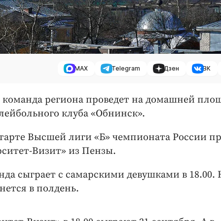
MAX
Telegram
Дзен
ВК
 команда региона проведет на домашней площ
лейбольного клуба «Обнинск».
старте Высшей лиги «Б» чемпионата России п
ситет-Визит» из Пензы.
нда сыграет с самарскими девушками в 18.00. 
ется в полдень.