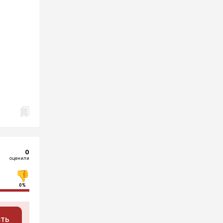
0
оценили
0%
сть