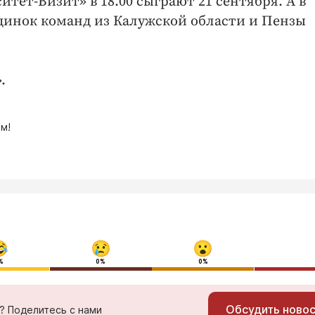
тет-Визит» в 18.00 сыграют 21 сентября. А в
единок команд из Калужской области и Пензы
.
м!
%
0%
0%
Обсудить ново
ь? Поделитесь с нами