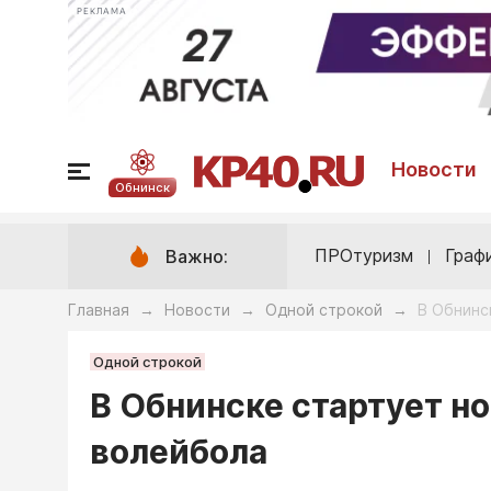
РЕКЛАМА
Новости
Обнинск
ПРОтуризм
Граф
Важно:
Главная
Новости
Одной строкой
В Обнинс
→
→
→
Одной строкой
В Обнинске стартует н
волейбола