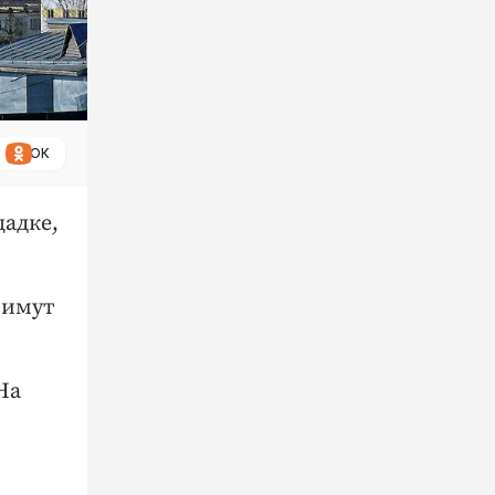
ОК
адке,
римут
На