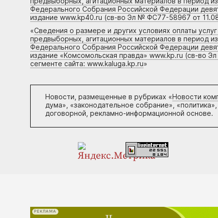
предвыборных, агитационных материалов в период и
Федерального Собрания Российской Федерации девято
издание www.kp40.ru (св-во Эл № ФС77-58967 от 11.08
«
Сведения о размере и других условиях оплаты услу
предвыборных, агитационных материалов в период и
Федерального Собрания Российской Федерации девято
издание «Комсомольская правда» www.kp.ru (св-во Эл
сегменте сайта: www.kaluga.kp.ru
»
Новости, размещенные в рубриках «
Новости ком
дума», «законодательное собрание», «политика»,
договорной, рекламно-информационной основе.
РЕКЛАМА