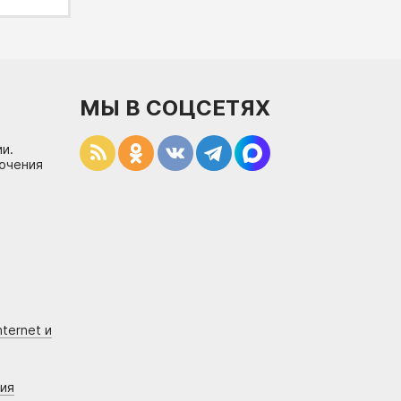
МЫ В СОЦСЕТЯХ
и.
лючения
ternet и
ния