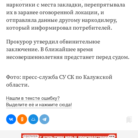
Интересное чтиво
наркотики с места закладки, перепрятывала
Клиника года
их в заранее оговоренной локации, и
отправляла данные другому наркодилеру,
Бренд года
который информировал потребителей.
Работодатель года
Прокурор утвердил обвинительное
заключение. В ближайшее время
несовершеннолетняя предстанет перед судом.
Фото: пресс-служба СУ СК по Калужской
области.
Нашли в тексте ошибку?
Выделите её и нажмите сюда!
РЕКЛАМА