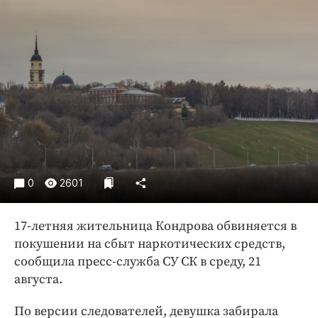
Криминал
Культура
Недвижимость и ЖКХ
Образование
Общество
Погода
Праздники
Происшествия
Спорт
0
2601
Экономика и бизнес
17-летняя жительница Кондрова обвиняется в
ПРОЕКТЫ
покушении на сбыт наркотических средств,
Блоги
сообщила пресс-служба СУ СК в среду, 21
августа.
Издания
Медиаперсона
По версии следователей, девушка забирала