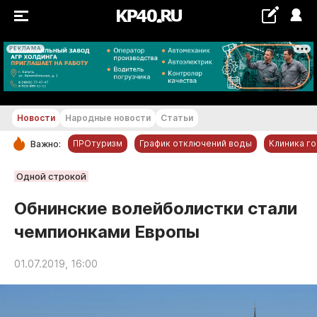
РЕКЛАМА
+29...+30 °С
Новости
Народные новости
Статьи
ПРОтуризм
График отключений воды
Клиника г
Важно:
РУБРИКИ
Одной строкой
Обнинск
Обнинские волейболистки стали
Новости компаний
чемпионками Европы
Статьи
Народные новости
01.07.2019, 16:00
Авто и транспорт
Благоустройство