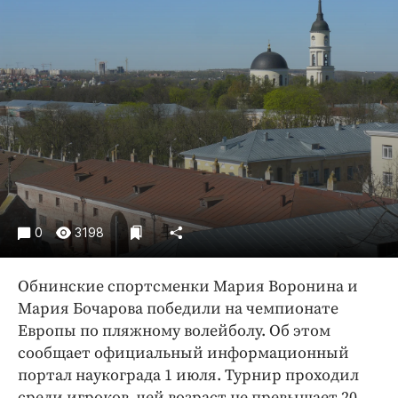
Криминал
Культура
Недвижимость и ЖКХ
Образование
Общество
Погода
Праздники
Происшествия
Спорт
0
3198
Экономика и бизнес
Обнинские спортсменки Мария Воронина и
ПРОЕКТЫ
Мария Бочарова победили на чемпионате
Блоги
Европы по пляжному волейболу. Об этом
Издания
сообщает официальный информационный
портал наукограда 1 июля. Турнир проходил
Медиаперсона
среди игроков, чей возраст не превышает 20