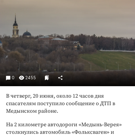
Криминал
Культура
Недвижимость и ЖКХ
Образование
Общество
Погода
Праздники
Происшествия
Спорт
0
2455
Экономика и бизнес
В четверг, 20 июня, около 12 часов дня
ПРОЕКТЫ
спасателям поступило сообщение о ДТП в
Блоги
Медынском районе.
Издания
На 2 километре автодороги «Медынь-Верея»
Медиаперсона
столкнулись автомобиль «Фольксваген» и