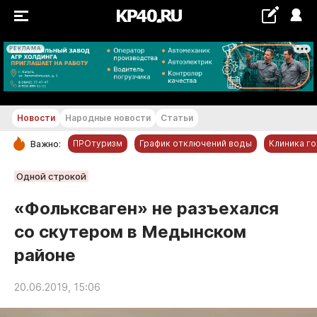
РЕКЛАМА
+28...+29 °С
Новости
Народные новости
Статьи
ПРОтуризм
График отключений воды
Клиника г
Важно:
РУБРИКИ
Одной строкой
Обнинск
«Фольксваген» не разъехался
Новости компаний
со скутером в Медынском
Статьи
районе
Народные новости
Авто и транспорт
20.06.2019, 15:06
Благоустройство