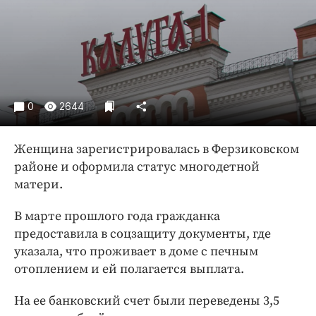
Криминал
Культура
Недвижимость и ЖКХ
Образование
Общество
0
2644
Погода
Праздники
Женщина зарегистрировалась в Ферзиковском
Происшествия
районе и оформила статус многодетной
Спорт
матери.
Экономика и бизнес
В марте прошлого года гражданка
ПРОЕКТЫ
предоставила в соцзащиту документы, где
указала, что проживает в доме с печным
Блоги
отоплением и ей полагается выплата.
Издания
Медиаперсона
На ее банковский счет были переведены 3,5