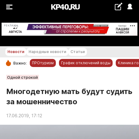
+24...+25 °С
РЕКЛАМА
Новости
Народные новости
Статьи
ПРОтуризм
График отключений воды
Клиника г
Важно:
РУБРИКИ
Одной строкой
Обнинск
Многодетную мать будут судить
Новости компаний
за мошенничество
Статьи
Народные новости
17.06.2019, 17:12
Авто и транспорт
Благоустройство