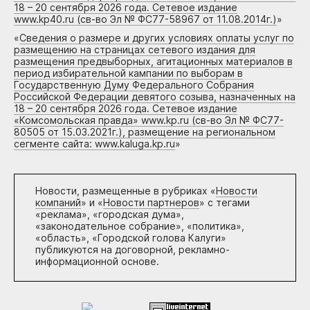
18 – 20 сентября 2026 года. Сетевое издание
www.kp40.ru (св-во Эл № ФС77-58967 от 11.08.2014г.)
»
«
Сведения о размере и других условиях оплаты услуг по
размещению на страницах сетевого издания для
размещения предвыборных, агитационных материалов в
период избирательной кампании по выборам в
Государственную Думу Федерального Собрания
Российской Федерации девятого созыва, назначенных на
18 – 20 сентября 2026 года. Сетевое издание
«Комсомольская правда» www.kp.ru (св-во Эл № ФС77-
80505 от 15.03.2021г.), размещение на региональном
сегменте сайта: www.kaluga.kp.ru
»
Новости, размещенные в рубриках «
Новости
компаний
» и «
Новости партнеров
» с тегами
«реклама», «городская дума»,
«законодательное собрание», «политика»,
«область», «Городской голова Калуги»
публикуются на договорной, рекламно-
информационной основе.