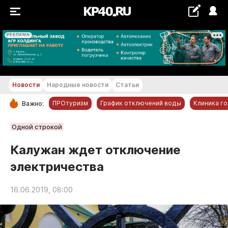
РЕКЛАМА
+25...+26 °С
Новости
Народные новости
Статьи
ПРОтуризм
График отключений воды
Клиника г
Важно:
РУБРИКИ
Одной строкой
Обнинск
Калужан ждет отключение
Новости компаний
электричества
Статьи
Народные новости
16.06.2019, 08:00
Авто и транспорт
Благоустройство