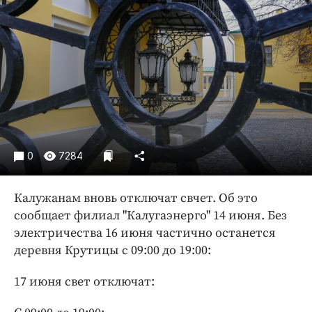
Криминал
Культура
Недвижимость и ЖКХ
Образование
Общество
Погода
Праздники
Происшествия
0
7284
Спорт
Калужанам вновь отключат свчет. Об это
Экономика и бизнес
сообщает филиал "Калугаэнерго" 14 июня. Без
ПРОЕКТЫ
электричества 16 июня частично останется
деревня Крутицы с 09:00 до 19:00:
Блоги
Издания
17 июня свет отключат:
Медиаперсона