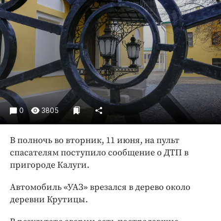
Криминал
Культура
Недвижимость и ЖКХ
Образование
Общество
Погода
Праздники
Происшествия
0
3805
Спорт
В полночь во вторник, 11 июня, на пульт
Экономика и бизнес
спасателям поступило сообщение о ДТП в
ПРОЕКТЫ
пригороде Калуги.
Блоги
Автомобиль «УАЗ» врезался в дерево около
Издания
деревни Крутицы.
Медиаперсона