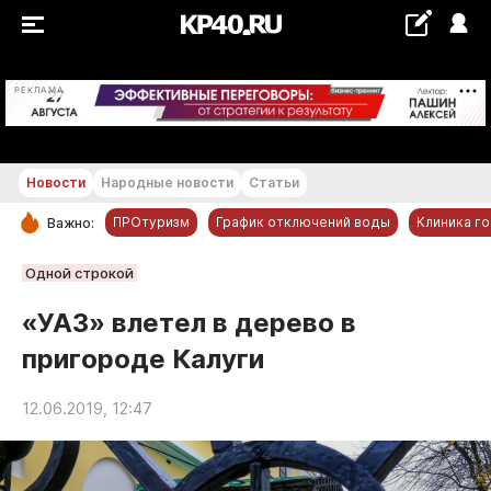
+21...+22 °С
РЕКЛАМА
Новости
Народные новости
Статьи
ПРОтуризм
График отключений воды
Клиника г
Важно:
РУБРИКИ
Одной строкой
Обнинск
«УАЗ» влетел в дерево в
Новости компаний
пригороде Калуги
Статьи
Народные новости
12.06.2019, 12:47
Авто и транспорт
Благоустройство