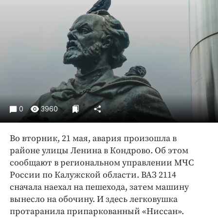
Криминал
Культура
Недвижимость и ЖКХ
Образование
Общество
Погода
Праздники
Происшествия
0
3960
Спорт
Во вторник, 21 мая, авария произошла в
Экономика и бизнес
районе улицы Ленина в Кондрово. Об этом
ПРОЕКТЫ
сообщают в региональном управлении МЧС
России по Калужской области. ВАЗ 2114
Блоги
сначала наехал на пешехода, затем машину
Издания
вынесло на обочину. И здесь легковушка
Медиаперсона
протаранила припаркованный «Ниссан».