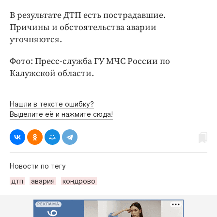
Интересное чтиво
В результате ДТП есть пострадавшие.
Клиника года
Причины и обстоятельства аварии
Бренд года
уточняются.
Работодатель года
Фото: Пресс-служба ГУ МЧС России по
Калужской области.
Нашли в тексте ошибку?
Выделите её и нажмите сюда!
Новости по тегу
дтп
авария
кондрово
РЕКЛАМА