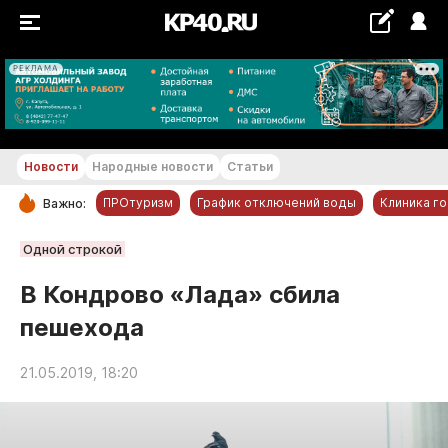
РЕКЛАМА
+18...+19 °С
Новости
Народные новости
Статьи
ПРОтуризм
График отключений воды
Клиника г
Важно:
РУБРИКИ
Одной строкой
Обнинск
В Кондрово «Лада» сбила
Новости компаний
пешехода
Статьи
Народные новости
21.05.2019, 18:20
Авто и транспорт
Благоустройство