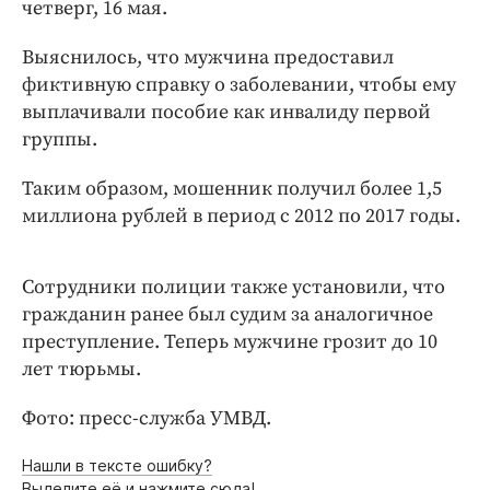
Интересное чтиво
четверг, 16 мая.
Клиника года
Выяснилось, что мужчина предоставил
Бренд года
фиктивную справку о заболевании, чтобы ему
Работодатель года
выплачивали пособие как инвалиду первой
группы.
Таким образом, мошенник получил более 1,5
миллиона рублей в период с 2012 по 2017 годы.
Сотрудники полиции также установили, что
гражданин ранее был судим за аналогичное
преступление. Теперь мужчине грозит до 10
лет тюрьмы.
Фото: пресс-служба УМВД.
Нашли в тексте ошибку?
Выделите её и нажмите сюда!