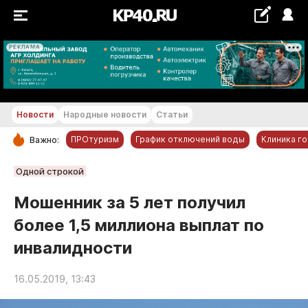
РЕКЛАМА
+18...+19 °С
Новости
Народные новости
Статьи
ПРОтуризм
График отключений воды
Клиника г
Важно:
РУБРИКИ
Одной строкой
Обнинск
Мошенник за 5 лет получил
Новости компаний
более 1,5 миллиона выплат по
Статьи
инвалидности
Народные новости
Авто и транспорт
16.05.2019, 13:43
Благоустройство