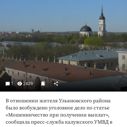
Криминал
Культура
Недвижимость и ЖКХ
Образование
Общество
Погода
Праздники
Происшествия
Спорт
Экономика и бизнес
1
2429
ПРОЕКТЫ
В отношении жителя Ульяновского района
Блоги
было возбуждено уголовное дело по статье
Издания
«Мошенничество при получении выплат»,
Медиаперсона
сообщила пресс-служба калужского УМВД в