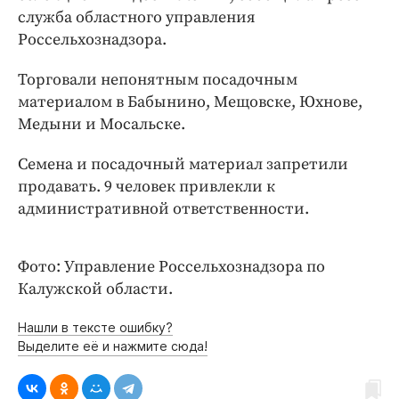
Интересное чтиво
служба областного управления
Клиника года
Россельхознадзора.
Бренд года
Торговали непонятным посадочным
Работодатель года
материалом в Бабынино, Мещовске, Юхнове,
Медыни и Мосальске.
Семена и посадочный материал запретили
продавать. 9 человек привлекли к
административной ответственности.
Фото: Управление Россельхознадзора по
Калужской области.
Нашли в тексте ошибку?
Выделите её и нажмите сюда!