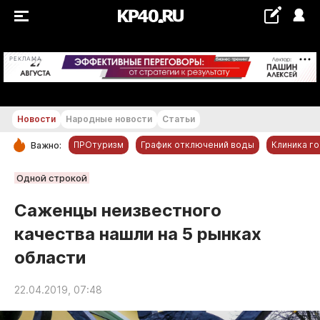
+22...+23 °С
РЕКЛАМА
Новости
Народные новости
Статьи
ПРОтуризм
График отключений воды
Клиника г
Важно:
РУБРИКИ
Одной строкой
Обнинск
Саженцы неизвестного
Новости компаний
качества нашли на 5 рынках
Статьи
области
Народные новости
Авто и транспорт
22.04.2019, 07:48
Благоустройство