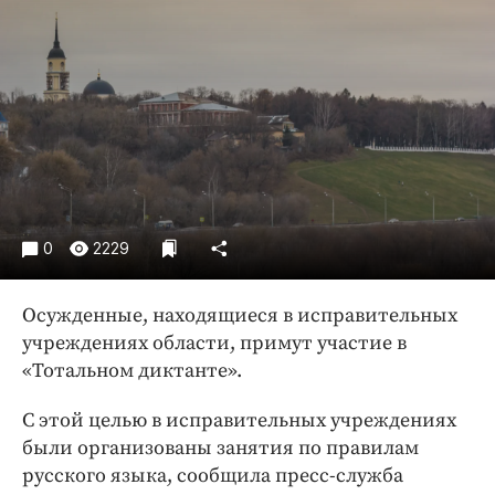
Криминал
Культура
Недвижимость и ЖКХ
Образование
Общество
Погода
Праздники
Происшествия
0
2229
Спорт
Экономика и бизнес
Осужденные, находящиеся в исправительных
учреждениях области, примут участие в
ПРОЕКТЫ
«Тотальном диктанте».
Блоги
С этой целью в исправительных учреждениях
Издания
были организованы занятия по правилам
Медиаперсона
русского языка, сообщила пресс-служба