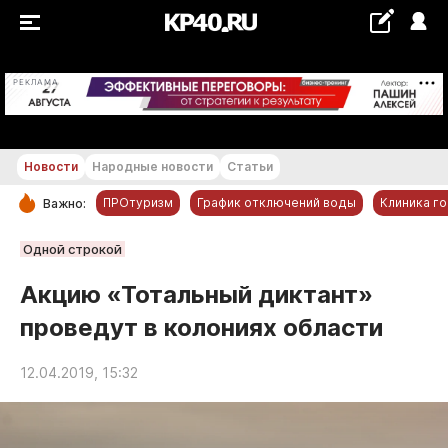
+15...+16 °С
РЕКЛАМА
Новости
Народные новости
Статьи
ПРОтуризм
График отключений воды
Клиника г
Важно:
РУБРИКИ
Одной строкой
Обнинск
Акцию «Тотальный диктант»
Новости компаний
проведут в колониях области
Статьи
Народные новости
12.04.2019, 15:32
Авто и транспорт
Благоустройство