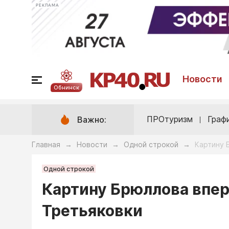
РЕКЛАМА
Новости
Обнинск
ПРОтуризм
Граф
Важно:
Главная
Новости
Одной строкой
Картину 
→
→
→
Одной строкой
Картину Брюллова впер
Третьяковки