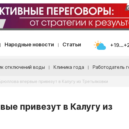
Народные новости
Статьи
+19...+
ик отключений воды
Клиника года
Работодатель г
Брюллова впервые привезут в Калугу из Третьяковки
вые привезут в Калугу из