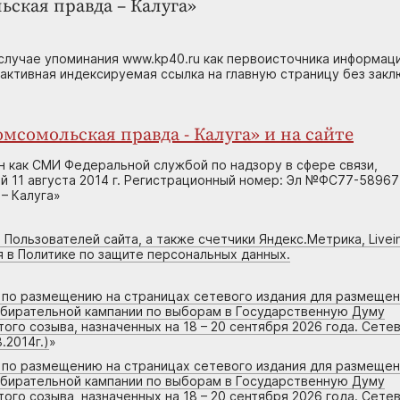
ьская правда – Калуга»
случае упоминания www.kp40.ru как первоисточника информаци
 активная индексируемая ссылка на главную страницу без зак
мсомольская правда - Калуга» и на сайте
н как СМИ Федеральной службой по надзору в сфере связи,
 11 августа 2014 г. Регистрационный номер: Эл №ФС77-58967
– Калуга»
 Пользователей сайта, а также счетчики Яндекс.Метрика, Livein
я в Политике по защите персональных данных.
г по размещению на страницах сетевого издания для размеще
збирательной кампании по выборам в Государственную Думу
го созыва, назначенных на 18 – 20 сентября 2026 года. Сете
.2014г.)
»
г по размещению на страницах сетевого издания для размеще
збирательной кампании по выборам в Государственную Думу
го созыва, назначенных на 18 – 20 сентября 2026 года. Сете