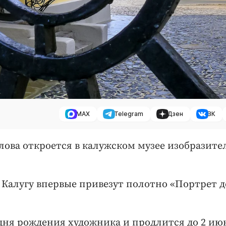
MAX
Telegram
Дзен
ВК
ова откроется в калужском музее изобразит
 Калугу впервые привезут полотно «Портрет 
 дня рождения художника и продлится до 2 ию