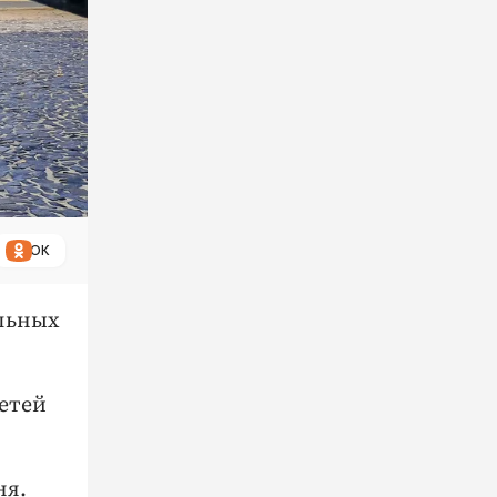
ОК
ельных
детей
ня.