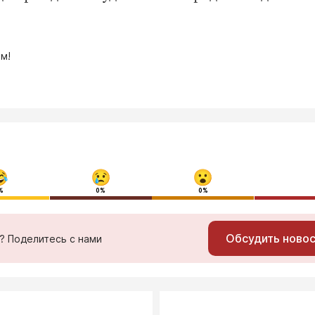
м!
%
0%
0%
Обсудить ново
ь? Поделитесь с нами