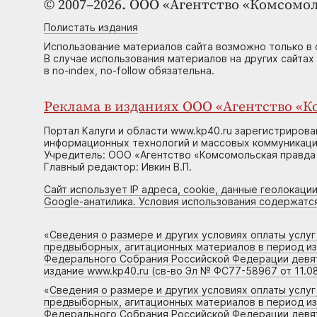
© 2007–2026. ООО «Агентство «Комсомол
Полистать издания
Использование материалов сайта возможно только в 
В случае использования материалов на других сайтах
в no-index, no-follow обязательна.
Реклама в изданиях ООО «Агентство «Ко
Портал Калуги и области www.kp40.ru зарегистрирова
информационных технологий и массовых коммуникаций
Учредитель: ООО «Агентство «Комсомольская правда 
Главный редактор: Ивкин В.П.
Сайт использует IP адреса, cookie, данные геолокации
Google-анатилика. Условия использования содержатс
«
Сведения о размере и других условиях оплаты услу
предвыборных, агитационных материалов в период и
Федерального Собрания Российской Федерации девято
издание www.kp40.ru (св-во Эл № ФС77-58967 от 11.08
«
Сведения о размере и других условиях оплаты услу
предвыборных, агитационных материалов в период и
Федерального Собрания Российской Федерации девято