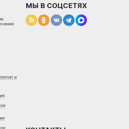
МЫ В СОЦСЕТЯХ
и.
лючения
ternet и
ния
вое
ния
вое