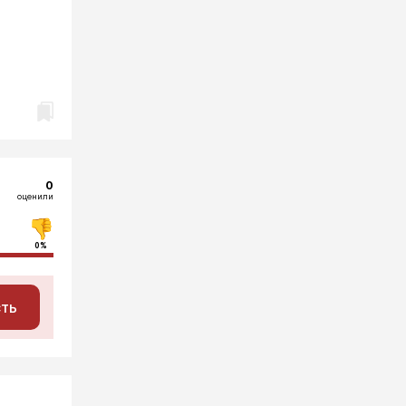
0
оценили
0%
сть