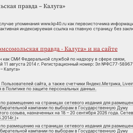
ьская правда – Калуга»
случае упоминания www.kp40.ru как первоисточника информаци
 активная индексируемая ссылка на главную страницу без зак
мсомольская правда - Калуга» и на сайте
н как СМИ Федеральной службой по надзору в сфере связи,
 11 августа 2014 г. Регистрационный номер: Эл №ФС77-58967
– Калуга»
 Пользователей сайта, а также счетчики Яндекс.Метрика, Livein
я в Политике по защите персональных данных.
г по размещению на страницах сетевого издания для размеще
збирательной кампании по выборам в Государственную Думу
го созыва, назначенных на 18 – 20 сентября 2026 года. Сете
.2014г.)
»
г по размещению на страницах сетевого издания для размеще
збирательной кампании по выборам в Государственную Думу