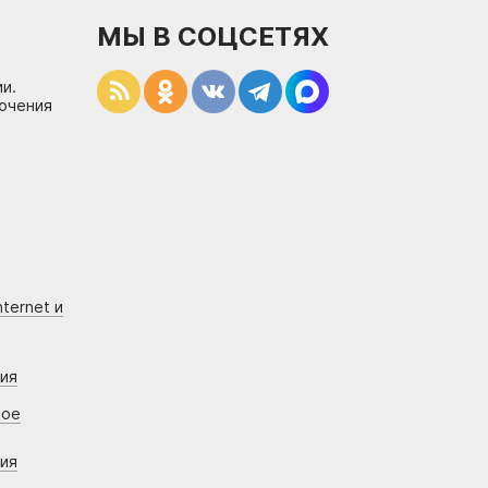
МЫ В СОЦСЕТЯХ
и.
лючения
ternet и
ния
вое
ния