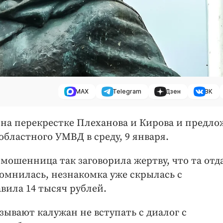
MAX
Telegram
Дзен
ВК
на перекрестке Плеханова и Кирова и предл
областного УМВД в среду, 9 января.
 мошенница так заговорила жертву, что та отд
помнилась, незнакомка уже скрылась с
вила 14 тысяч рублей.
вают калужан не вступать с диалог с