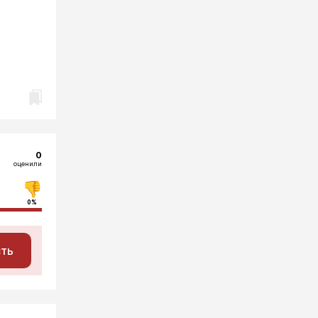
0
оценили
0%
сть