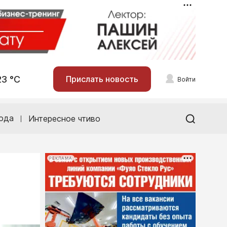
23 °С
Прислать новость
Войти
ода
Интересное чтиво
РЕКЛАМА