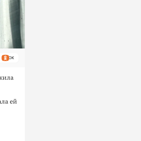
ОК
ожила
ала ей