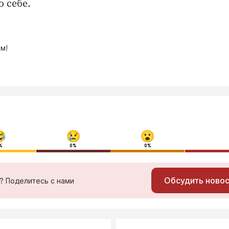
 себе.
м!
%
0%
0%
Обсудить ново
ь? Поделитесь с нами