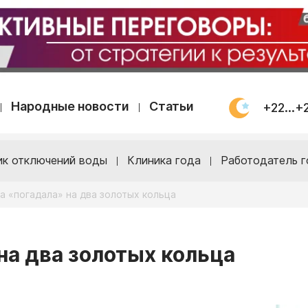
Народные новости
Статьи
+22...+
ик отключений воды
Клиника года
Работодатель г
а «погадала» на два золотых кольца
на два золотых кольца