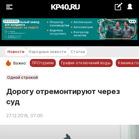
РЕКЛАМА
+21...+22 °С
Новости
Народные новости
Статьи
ПРОтуризм
График отключений воды
Клиника г
Важно:
РУБРИКИ
Одной строкой
Обнинск
Дорогу отремонтируют через
Новости компаний
суд
Статьи
Народные новости
27.12.2018, 07:00
Авто и транспорт
Благоустройство