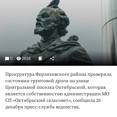
Криминал
Культура
Недвижимость и ЖКХ
Образование
Общество
Погода
Праздники
Происшествия
0
2626
Спорт
Прокуратура Ферзиковского района проверила
Экономика и бизнес
состоянии грунтовой дроги по улице
ПРОЕКТЫ
Центральной поселка Октябрьской, которая
является собственностью администрации МО
Блоги
СП «Октябрьский сельсовет», сообщила 26
Издания
декабря пресс-служба ведомства.
Медиаперсона