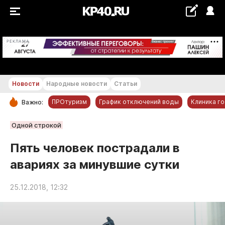
+28...+29 °С
РЕКЛАМА
Новости
Народные новости
Статьи
ПРОтуризм
График отключений воды
Клиника г
Важно:
РУБРИКИ
Одной строкой
Обнинск
Пять человек пострадали в
Новости компаний
авариях за минувшие сутки
Статьи
Народные новости
25.12.2018, 12:32
Авто и транспорт
Благоустройство