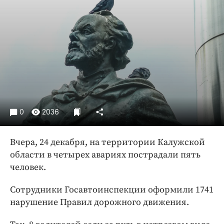
Криминал
Культура
Недвижимость и ЖКХ
Образование
Общество
Погода
Праздники
Происшествия
0
2036
Спорт
Вчера, 24 декабря, на территории Калужской
Экономика и бизнес
области в четырех авариях пострадали пять
ПРОЕКТЫ
человек.
Блоги
Сотрудники Госавтоинспекции оформили 1741
Издания
нарушение Правил дорожного движения.
Медиаперсона