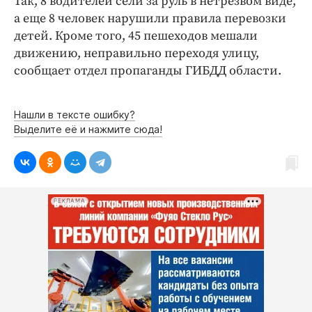
Так, 8 водителей сели за руль в нетрезвом виде,
Интересное чтиво
а еще 8 человек нарушили правила перевозки
Клиника года
детей. Кроме того, 45 пешеходов мешали
Бренд года
движению, неправильно переходя улицу,
Работодатель года
сообщает отдел пропаганды ГИБДД области.
Нашли в тексте ошибку?
Выделите её и нажмите сюда!
РЕКЛАМА