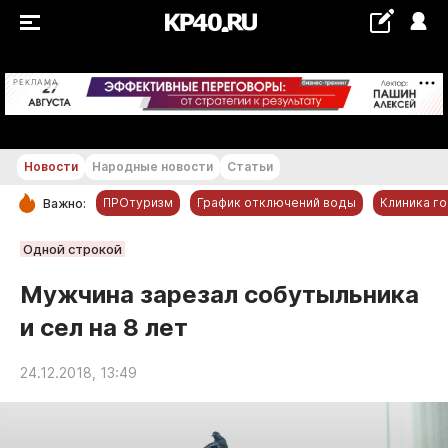
+16...+17 °С
РЕКЛАМА
Новости
Народные новости
Статьи
ПРОтуризм
График отключений воды
Клиника г
Важно:
РУБРИКИ
Одной строкой
Обнинск
Мужчина зарезал собутыльника
Новости компаний
и сел на 8 лет
Статьи
Народные новости
24.12.2018, 13:49
Авто и транспорт
Благоустройство