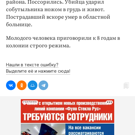
района. Поссорились. Убийца ударил
Интересное чтиво
собутыльника ножом в грудь и живот.
Клиника года
Пострадавший вскоре умер в областной
Бренд года
больнице.
Работодатель года
Молодого человека приговорили к 8 годам в
колонии строго режима.
Нашли в тексте ошибку?
Выделите её и нажмите сюда!
РЕКЛАМА