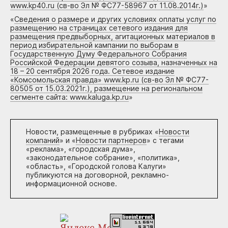
www.kp40.ru (св-во Эл № ФС77-58967 от 11.08.2014г.)
»
«
Сведения о размере и других условиях оплаты услуг по
размещению на страницах сетевого издания для
размещения предвыборных, агитационных материалов в
период избирательной кампании по выборам в
Государственную Думу Федерального Собрания
Российской Федерации девятого созыва, назначенных на
18 – 20 сентября 2026 года. Сетевое издание
«Комсомольская правда» www.kp.ru (св-во Эл № ФС77-
80505 от 15.03.2021г.), размещение на региональном
сегменте сайта: www.kaluga.kp.ru
»
Новости, размещенные в рубриках «
Новости
компаний
» и «
Новости партнеров
» с тегами
«реклама», «городская дума»,
«законодательное собрание», «политика»,
«область», «Городской голова Калуги»
публикуются на договорной, рекламно-
информационной основе.