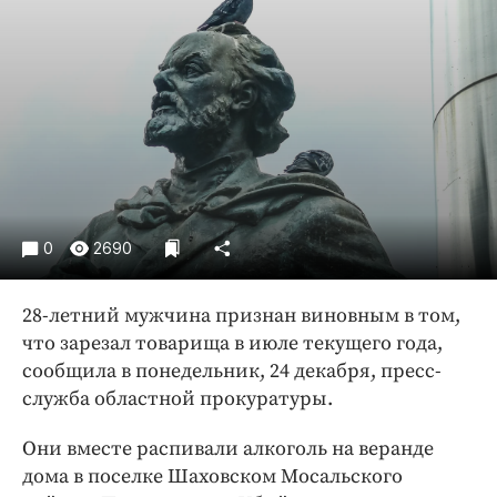
Криминал
Культура
Недвижимость и ЖКХ
Образование
Общество
Погода
Праздники
Происшествия
0
2690
Спорт
28-летний мужчина признан виновным в том,
Экономика и бизнес
что зарезал товарища в июле текущего года,
ПРОЕКТЫ
сообщила в понедельник, 24 декабря, пресс-
служба областной прокуратуры.
Блоги
Издания
Они вместе распивали алкоголь на веранде
Медиаперсона
дома в поселке Шаховском Мосальского