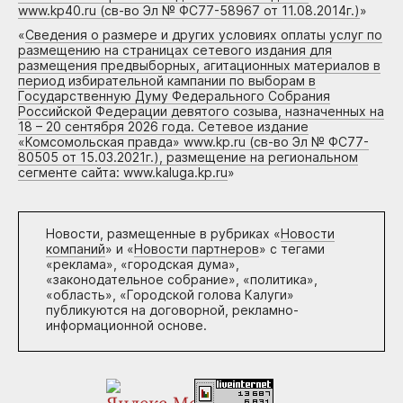
www.kp40.ru (св-во Эл № ФС77-58967 от 11.08.2014г.)
»
«
Сведения о размере и других условиях оплаты услуг по
размещению на страницах сетевого издания для
размещения предвыборных, агитационных материалов в
период избирательной кампании по выборам в
Государственную Думу Федерального Собрания
Российской Федерации девятого созыва, назначенных на
18 – 20 сентября 2026 года. Сетевое издание
«Комсомольская правда» www.kp.ru (св-во Эл № ФС77-
80505 от 15.03.2021г.), размещение на региональном
сегменте сайта: www.kaluga.kp.ru
»
Новости, размещенные в рубриках «
Новости
компаний
» и «
Новости партнеров
» с тегами
«реклама», «городская дума»,
«законодательное собрание», «политика»,
«область», «Городской голова Калуги»
публикуются на договорной, рекламно-
информационной основе.