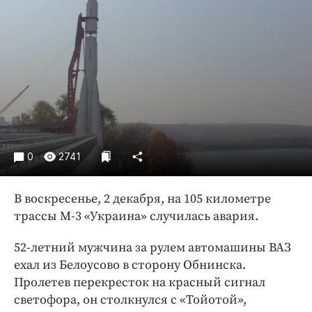
Криминал
Культура
Недвижимость и ЖКХ
Образование
Общество
Погода
Праздники
Происшествия
0
2741
Спорт
Экономика и бизнес
В воскресенье, 2 декабря, на 105 километре
трассы М-3 «Украина» случилась авария.
ПРОЕКТЫ
52-летний мужчина за рулем автомашины ВАЗ
Блоги
ехал из Белоусово в сторону Обнинска.
Издания
Пролетев перекресток на красный сигнал
Медиаперсона
светофора, он столкнулся с «Тойотой»,