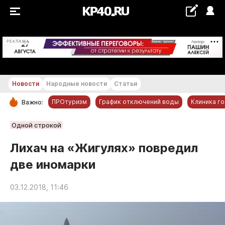
+22...+23 °С
РЕКЛАМА
Новости
Народные новости
Статьи
ПРОтуризм
График отключений воды
Клиника г
Важно:
РУБРИКИ
Одной строкой
Обнинск
Лихач на «Жигулях» повредил
Новости компаний
две иномарки
Статьи
Народные новости
03.12.2018, 11:46
Авто и транспорт
Благоустройство