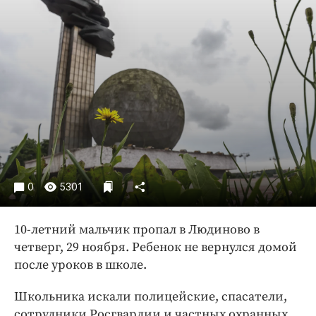
Криминал
Культура
Недвижимость и ЖКХ
Образование
Общество
Погода
Праздники
Происшествия
Спорт
0
5301
Экономика и бизнес
ПРОЕКТЫ
10-летний мальчик пропал в Людиново в
четверг, 29 ноября. Ребенок не вернулся домой
Блоги
после уроков в школе.
Издания
Школьника искали полицейские, спасатели,
Медиаперсона
сотрудники Росгвардии и частных охранных