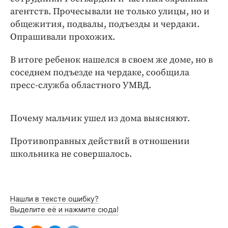
Интересное чтиво
агентств. Прочесывали не только улицы, но и
Клиника года
общежития, подвалы, подъезды и чердаки.
Бренд года
Опрашивали прохожих.
Работодатель года
В итоге ребенок нашелся в своем же доме, но в
соседнем подъезде на чердаке, сообщила
пресс-служба областного УМВД.
Почему мальчик ушел из дома выясняют.
Противоправных действий в отношении
школьника не совершалось.
Нашли в тексте ошибку?
Выделите её и нажмите сюда!