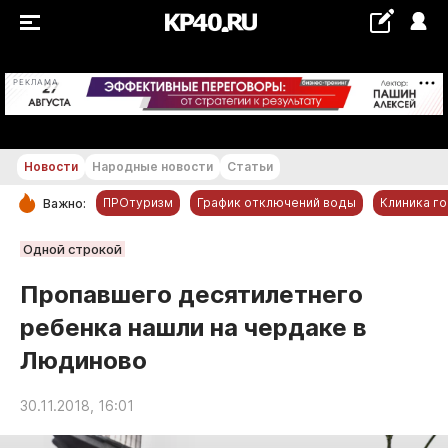
+23...+24 °С
РЕКЛАМА
Новости
Народные новости
Статьи
ПРОтуризм
График отключений воды
Клиника г
Важно:
РУБРИКИ
Одной строкой
Обнинск
Пропавшего десятилетнего
Новости компаний
ребенка нашли на чердаке в
Статьи
Людиново
Народные новости
Авто и транспорт
30.11.2018, 16:01
Благоустройство