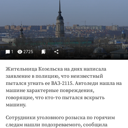
Криминал
Культура
Недвижимость и ЖКХ
Образование
Общество
Погода
1
2725
Праздники
Происшествия
Жительница Козельска на днях написала
Спорт
заявление в полицию, что неизвестный
Экономика и бизнес
пытался угнать ее ВАЗ-2115. Автоледи нашла на
машине характерные повреждения,
ПРОЕКТЫ
говорящие, что кто-то пытался вскрыть
Блоги
машину.
Издания
Сотрудники уголовного розыска по горячим
Медиаперсона
следам нашли подозреваемого, сообщила