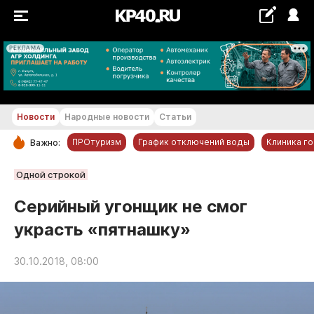
РЕКЛАМА
+29...+30 °С
Новости
Народные новости
Статьи
ПРОтуризм
График отключений воды
Клиника г
Важно:
РУБРИКИ
Одной строкой
Обнинск
Серийный угонщик не смог
Новости компаний
украсть «пятнашку»
Статьи
Народные новости
30.10.2018, 08:00
Авто и транспорт
Благоустройство