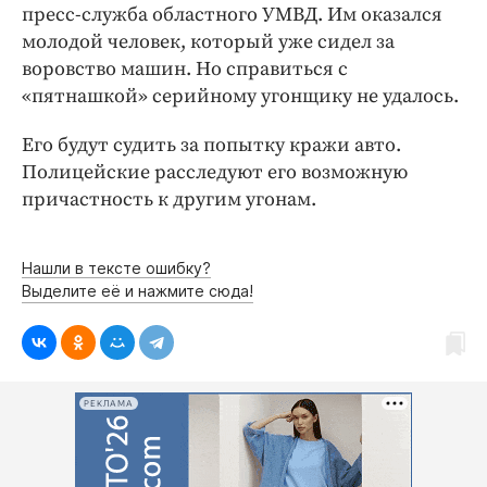
Интересное чтиво
пресс-служба областного УМВД. Им оказался
Клиника года
молодой человек, который уже сидел за
воровство машин. Но справиться с
Бренд года
«пятнашкой» серийному угонщику не удалось.
Работодатель года
Его будут судить за попытку кражи авто.
Полицейские расследуют его возможную
причастность к другим угонам.
Нашли в тексте ошибку?
Выделите её и нажмите сюда!
РЕКЛАМА