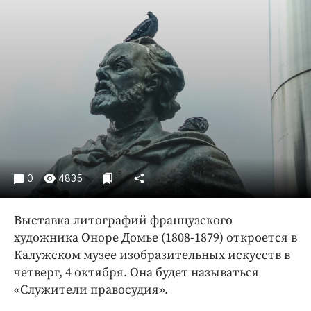
Криминал
Культура
Недвижимость и ЖКХ
Образование
Общество
Погода
Праздники
Происшествия
Спорт
0
4835
Экономика и бизнес
Выставка литографий французского
ПРОЕКТЫ
художника Оноре Домье (1808-1879) откроется в
Блоги
Калужском музее изобразительных искусств в
четверг, 4 октября. Она будет называться
Издания
«Служители правосудия».
Медиаперсона