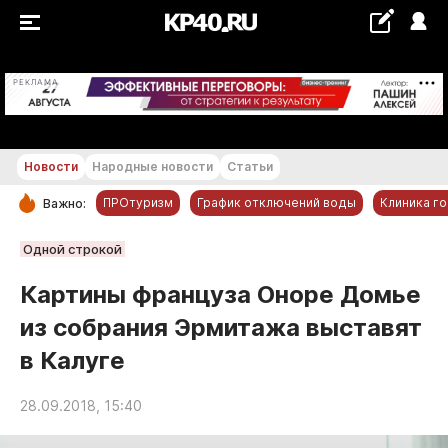
+19...+20 °С
РЕКЛАМА
Новости
Народные новости
Статьи
ПРОтуризм
График отключений воды
Клиника г
Важно:
РУБРИКИ
Одной строкой
Обнинск
Картины француза Оноре Домье
Новости компаний
из собрания Эрмитажа выставят
Статьи
в Калуге
Народные новости
Авто и транспорт
28.09.2018, 15:40
Благоустройство