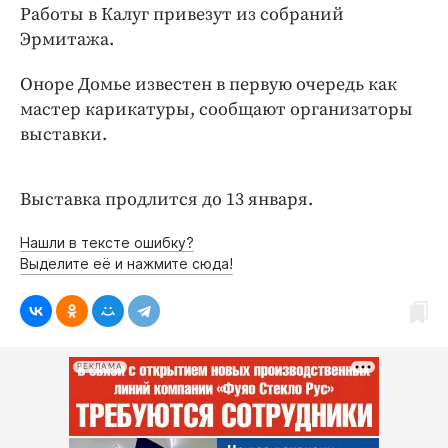
Интересное чтиво
Работы в Калуг привезут из собраний
Клиника года
Эрмитажа.
Бренд года
Оноре Домье известен в первую очередь как
Работодатель года
мастер карикатуры, сообщают организаторы
выставки.
Выставка продлится до 13 января.
Нашли в тексте ошибку?
Выделите её и нажмите сюда!
РЕКЛАМА