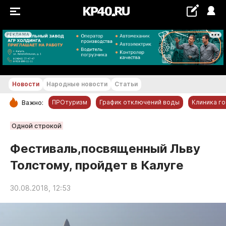
РЕКЛАМА
+17...+18 °С
Новости
Народные новости
Статьи
ПРОтуризм
График отключений воды
Клиника г
Важно:
РУБРИКИ
Одной строкой
Обнинск
Фестиваль,посвященный Льву
Новости компаний
Толстому, пройдет в Калуге
Статьи
Народные новости
30.08.2018, 12:53
Авто и транспорт
Благоустройство