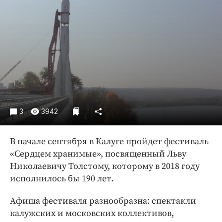
Криминал
Культура
Недвижимость и ЖКХ
Образование
Общество
Погода
Праздники
Происшествия
3
3942
Спорт
Экономика и бизнес
В начале сентября в Калуге пройдет фестиваль
«Сердцем хранимые», посвященный Льву
ПРОЕКТЫ
Николаевичу Толстому, которому в 2018 году
исполнилось бы 190 лет.
Блоги
Издания
Афиша фестиваля разнообразна: спектакли
Медиаперсона
калужских и московских коллективов,