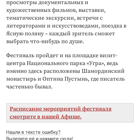
Интересное чтиво
просмотры документальных и
художественных фильмов, выставки,
Клиника года
тематические экскурсии, встречи с
Бренд года
литераторами и искусствоведами, поездка в
Работодатель года
Ясную поляну – каждый зритель сможет
выбрать что-нибудь по душе.
Фестиваль пройдет и на площадке визит-
центра Национального парка «Угра», ведь
именно здесь расположены Шамординский
монастырь и Оптина Пустынь, где писатель
частенько бывал.
Расписание мероприятий фестиваля
смотрите в нашей Афише.
Нашли в тексте ошибку?
Выделите её и нажмите сюда!