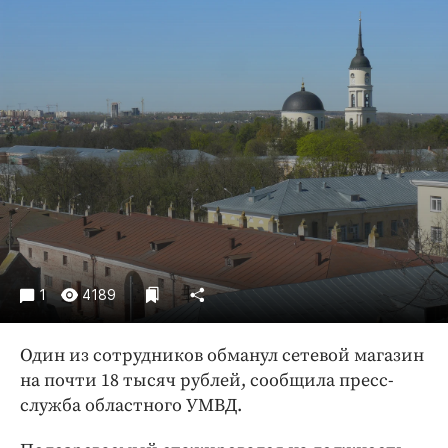
Криминал
Культура
Недвижимость и ЖКХ
Образование
Общество
Погода
Праздники
Происшествия
Спорт
Экономика и бизнес
1
4189
ПРОЕКТЫ
Один из сотрудников обманул сетевой магазин
Блоги
на почти 18 тысяч рублей, сообщила пресс-
Издания
служба областного УМВД.
Медиаперсона