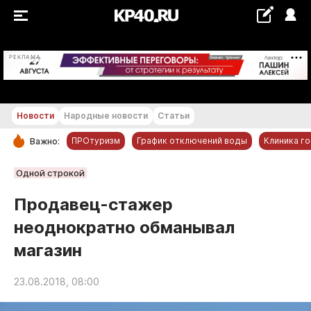
+28 °С
РЕКЛАМА
Новости
Народные новости
Статьи
ПРОтуризм
График отключений воды
Клиника г
Важно:
РУБРИКИ
Одной строкой
Обнинск
Продавец-стажер
Новости компаний
неоднократно обманывал
Статьи
магазин
Народные новости
Авто и транспорт
23.08.2018, 08:00
Благоустройство