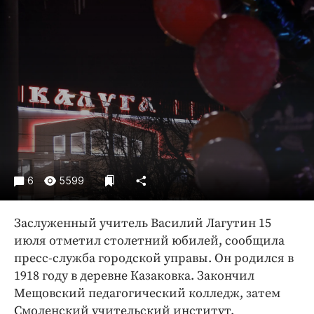
Криминал
Культура
Недвижимость и ЖКХ
Образование
Общество
Погода
Праздники
Происшествия
Спорт
6
5599
Экономика и бизнес
Заслуженный учитель Василий Лагутин 15
ПРОЕКТЫ
июля отметил столетний юбилей, сообщила
Блоги
пресс-служба городской управы. Он родился в
1918 году в деревне Казаковка. Закончил
Издания
Мещовский педагогический колледж, затем
Медиаперсона
Смоленский учительский институт.