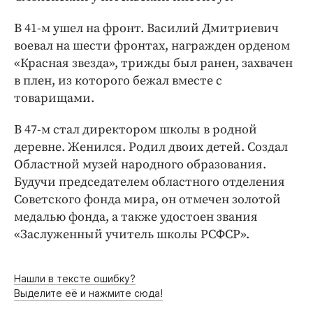
Интересное чтиво
Клиника года
В 41-м ушел на фронт. Василий Дмитриевич
воевал на шести фронтах, награжден орденом
Бренд года
«Красная звезда», трижды был ранен, захвачен
Работодатель года
в плен, из которого бежал вместе с
товарищами.
В 47-м стал директором школы в родной
деревне. Женился. Родил двоих детей. Создал
Областной музей народного образования.
Будучи председателем областного отделения
Советского фонда мира, он отмечен золотой
медалью фонда, а также удостоен звания
«Заслуженный учитель школы РСФСР».
Нашли в тексте ошибку?
Выделите её и нажмите сюда!