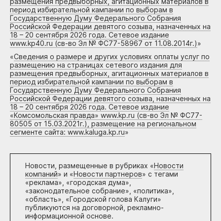
размещения предвыборных, агитационных материалов в
период избирательной кампании по выборам в
Государственную Думу Федерального Собрания
Российской Федерации девятого созыва, назначенных на
18 – 20 сентября 2026 года. Сетевое издание
www.kp40.ru (св-во Эл № ФС77-58967 от 11.08.2014г.)
»
«
Сведения о размере и других условиях оплаты услуг по
размещению на страницах сетевого издания для
размещения предвыборных, агитационных материалов в
период избирательной кампании по выборам в
Государственную Думу Федерального Собрания
Российской Федерации девятого созыва, назначенных на
18 – 20 сентября 2026 года. Сетевое издание
«Комсомольская правда» www.kp.ru (св-во Эл № ФС77-
80505 от 15.03.2021г.), размещение на региональном
сегменте сайта: www.kaluga.kp.ru
»
Новости, размещенные в рубриках «
Новости
компаний
» и «
Новости партнеров
» с тегами
«реклама», «городская дума»,
«законодательное собрание», «политика»,
«область», «Городской голова Калуги»
публикуются на договорной, рекламно-
информационной основе.