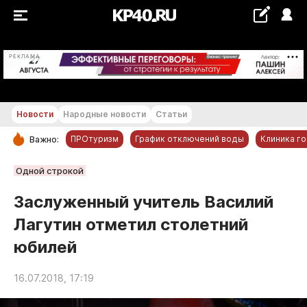
+23...+24 °С
РЕКЛАМА
Новости
Народные новости
Статьи
ПРОтуризм
График отключений воды
Клиника г
Важно:
РУБРИКИ
Одной строкой
Обнинск
Заслуженный учитель Василий
Новости компаний
Лагутин отметил столетний
Статьи
юбилей
Народные новости
Авто и транспорт
16.07.2018, 17:19
Благоустройство